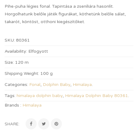
Pihe-puha légies fonal. Tapintása a zseníliára hasonlít.
Horgolhatunk belőle játék figurákat, köthetünk belőle sálat,
takarót, köntöst, otthoni kiegészítőket.
SKU:
80361
Availability:
Elfogyott
Size:
120 m
Shipping Weight:
100 g
Categories:
Fonal
,
Dolphin Baby
,
Himalaya
.
Tags:
himalaya dolphin baby
,
Himalaya Dolphin Baby 80361
.
Brands :
Himalaya
SHARE: