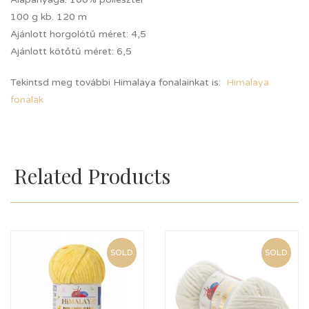
100 g kb. 120 m
Ajánlott horgolótű méret: 4,5
Ajánlott kötőtű méret: 6,5
Tekintsd meg további Himalaya fonalainkat is:
Himalaya
fonalak
Related Products
SOLD
SOLD