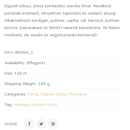
Egyedi stílusú, plüss szerkezetű zsenília fonal. Rendkívül
puhának érezhető, kényelmes tapintású és viseletű anyag.
Alkalmazható kardigán, pulóver, sapka, sál, kámzsa, pulóver,
köntös, babatakaró és felnőtt takarók készítésére. 40 fokon
mosható, de vasalni és vegytisztatani kerülendő.
SKU:
80364_1
Availability:
Elfogyott
Size:
120 m
Shipping Weight:
100 g
Categories:
Fonal
,
Dolphin Baby
,
Himalaya
.
Tag:
himalaya dolphin baby
.
SHARE: