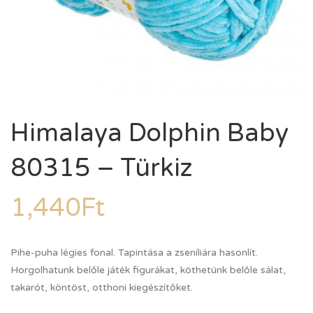
Himalaya Dolphin Baby
80315 – Türkiz
1,440
Ft
Pihe-puha légies fonal. Tapintása a zseníliára hasonlít.
Horgolhatunk belőle játék figurákat, köthetünk belőle sálat,
takarót, köntöst, otthoni kiegészítőket.