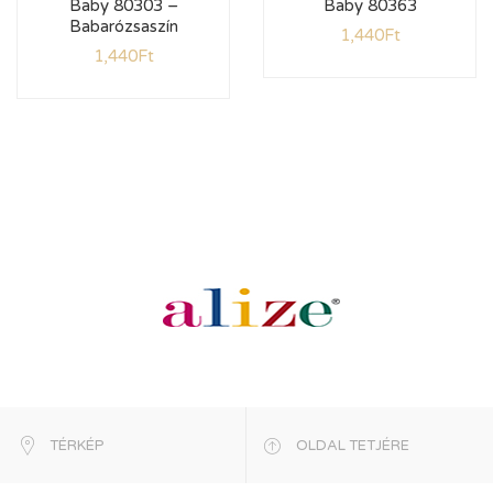
Baby 80303 –
Baby 80363
Babarózsaszín
1,440
Ft
1,440
Ft
TÉRKÉP
OLDAL TETJÉRE