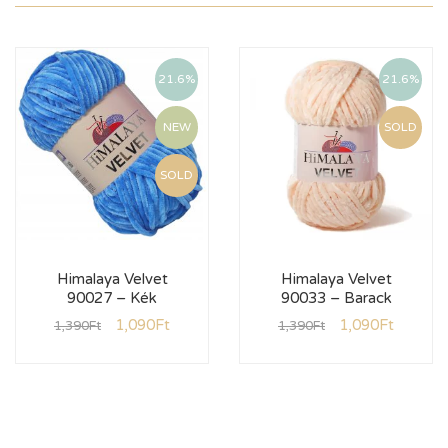
21.6%
21.6%
NEW
SOLD
SOLD
Himalaya Velvet
Himalaya Velvet
90027 – Kék
90033 – Barack
1,090
Ft
1,090
Ft
1,390
Ft
1,390
Ft