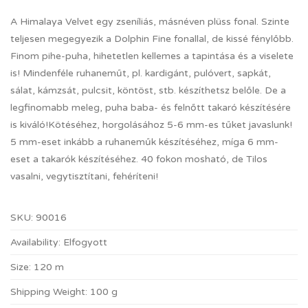
A Himalaya Velvet egy zseníliás, másnéven plüss fonal. Szinte
teljesen megegyezik a Dolphin Fine fonallal, de kissé fénylőbb.
Finom pihe-puha, hihetetlen kellemes a tapintása és a viselete
is! Mindenféle ruhaneműt, pl. kardigánt, pulóvert, sapkát,
sálat, kámzsát, pulcsit, köntöst, stb. készíthetsz belőle. De a
legfinomabb meleg, puha baba- és felnőtt takaró készítésére
is kiváló!Kötéséhez, horgolásához 5-6 mm-es tűket javaslunk!
5 mm-eset inkább a ruhaneműk készítéséhez, míga 6 mm-
eset a takarók készítéséhez. 40 fokon mosható, de Tilos
vasalni, vegytisztítani, fehéríteni!
SKU:
90016
Availability:
Elfogyott
Size:
120 m
Shipping Weight:
100 g