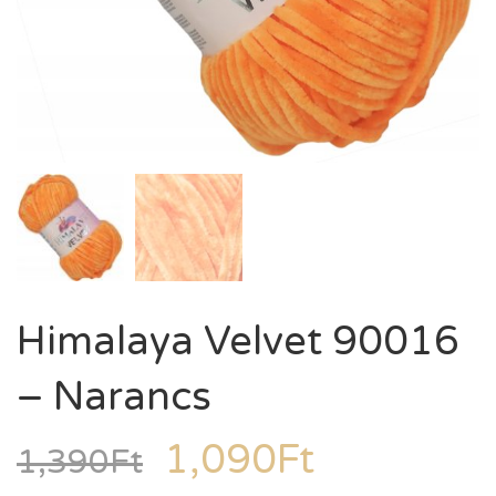
Himalaya Velvet 90016
– Narancs
1,090
Ft
1,390
Ft