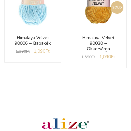
SOLD
Himalaya Velvet
Himalaya Velvet
90006 – Babakék
90030 –
Okkersárga
1,090
Ft
1,390
Ft
1,090
Ft
1,390
Ft