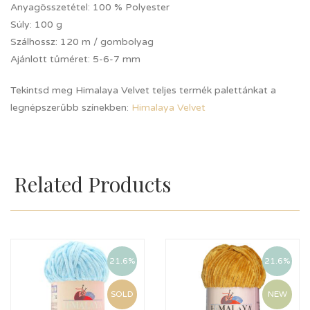
Anyagösszetétel:
100 % Polyester
Súly:
100 g
Szálhossz:
120 m / gombolyag
Ajánlott tűméret:
5-6-7 mm
Tekintsd meg Himalaya Velvet teljes termék palettánkat a
legnépszerűbb színekben:
Himalaya Velvet
Related Products
21.6%
21.6%
SOLD
NEW