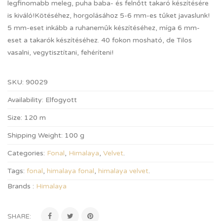
legfinomabb meleg, puha baba- és felnőtt takaró készítésére
is kiváló!Kötéséhez, horgolásához 5-6 mm-es tűket javaslunk!
5 mm-eset inkább a ruhaneműk készítéséhez, míga 6 mm-
eset a takarók készítéséhez. 40 fokon mosható, de Tilos
vasalni, vegytisztítani, fehéríteni!
SKU:
90029
Availability:
Elfogyott
Size:
120 m
Shipping Weight:
100 g
Categories:
Fonal
,
Himalaya
,
Velvet
.
Tags:
fonal
,
himalaya fonal
,
himalaya velvet
.
Brands :
Himalaya
SHARE: