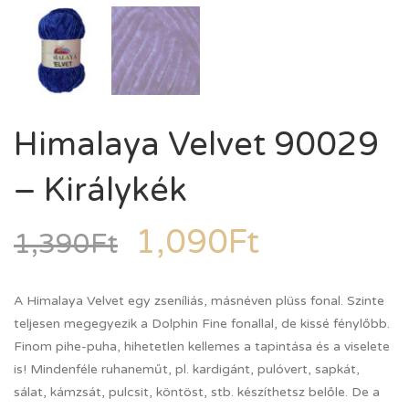
Himalaya Velvet 90029
– Királykék
1,090
Ft
1,390
Ft
A Himalaya Velvet egy zseníliás, másnéven plüss fonal. Szinte
teljesen megegyezik a Dolphin Fine fonallal, de kissé fénylőbb.
Finom pihe-puha, hihetetlen kellemes a tapintása és a viselete
is! Mindenféle ruhaneműt, pl. kardigánt, pulóvert, sapkát,
sálat, kámzsát, pulcsit, köntöst, stb. készíthetsz belőle. De a