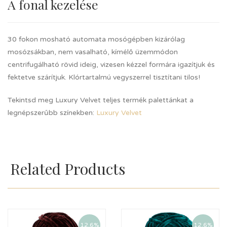
A fonal kezelése
30 fokon mosható automata mosógépben kizárólag
mosózsákban, nem vasalható, kímélő üzemmódon
centrifugálható rövid ideig, vizesen kézzel formára igazítjuk és
fektetve szárítjuk. Klórtartalmú vegyszerrel tisztítani tilos!
Tekintsd meg Luxury Velvet teljes termék palettánkat a
legnépszerűbb színekben:
Luxury Velvet
Related Products
12.6%
12.6%