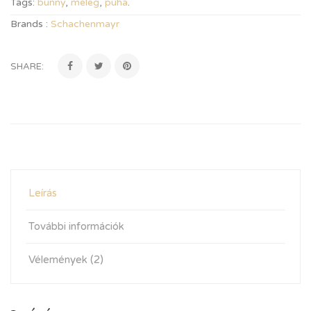
Tags:
bunny
,
meleg
,
puha
.
Brands :
Schachenmayr
SHARE:
Leírás
További információk
Vélemények (2)