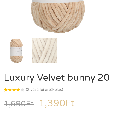
Luxury Velvet bunny 20
(
2
vásárlói értékelés)
Értékelés
2
4.00
az
1,390
Ft
1,590
Ft
5-ből,
értékelés
alapján