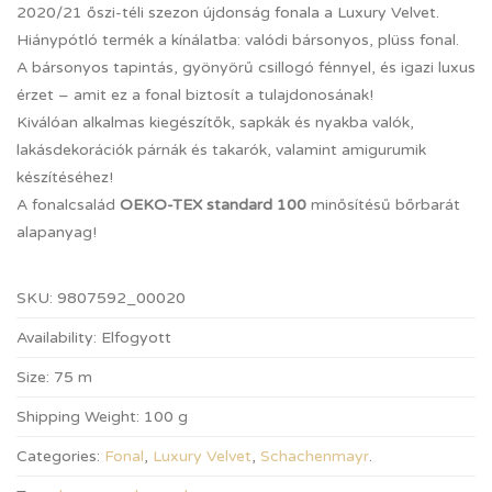
2020/21 őszi-téli szezon újdonság fonala a Luxury Velvet.
Hiánypótló termék a kínálatba: valódi bársonyos, plüss fonal.
A bársonyos tapintás, gyönyörű csillogó fénnyel, és igazi luxus
érzet – amit ez a fonal biztosít a tulajdonosának!
Kiválóan alkalmas kiegészítők, sapkák és nyakba valók,
lakásdekorációk párnák és takarók, valamint amigurumik
készítéséhez!
A fonalcsalád
OEKO-TEX standard 100
minősítésű bőrbarát
alapanyag!
SKU:
9807592_00020
Availability:
Elfogyott
Size:
75 m
Shipping Weight:
100 g
Categories:
Fonal
,
Luxury Velvet
,
Schachenmayr
.