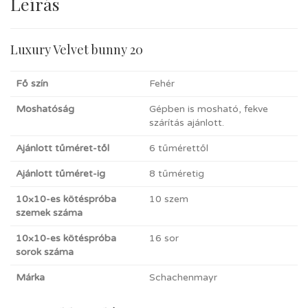
Leírás
Luxury Velvet bunny 20
Fő szín
Fehér
Moshatóság
Gépben is mosható, fekve
szárítás ajánlott.
Ajánlott tűméret-től
6 tűmérettől
Ajánlott tűméret-ig
8 tűméretig
10×10-es kötéspróba
10 szem
szemek száma
10×10-es kötéspróba
16 sor
sorok száma
Márka
Schachenmayr