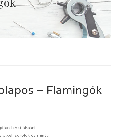
ngók
laplapos – Flamingók
ókat lehet kirakni.
s pixel, sorolók és minta.