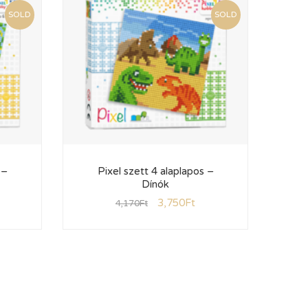
SOLD
SOLD
 –
Pixel szett 4 alaplapos –
Dínók
3,750
Ft
4,170
Ft