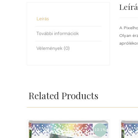
Leírá
Leírás
A Pixelho
További információk
Olyan ér
aprólékos
Vélemények (0)
Related Products
10.1%