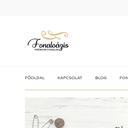
FŐOLDAL
KAPCSOLAT
BLOG
FON
Termékek
Itt megtalálhatod a fonaloázis által
forgalmazott összes terméket