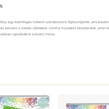
s
bby egy különleges holland szórakoztató fejlesztőjáték, ami kreatí
zés játszani a tüskés táblákkal, mintha mozaikot készítenénk, amin
abban rajzolódik ki a kívánt minta.
10.1%