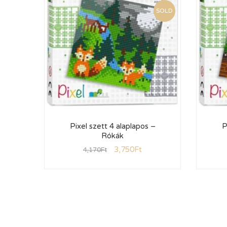
SOLD
Pixel szett 4 alaplapos –
P
Rókák
3,750
Ft
4,170
Ft