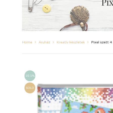
Pi
Home
Áruház
Kreatív készletek
Pixel szett 
10.1%
SOLD