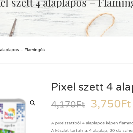
xel szett 4 alaplapos – Flami
4 alaplapos – Flamingók
Pixel szett 4 a
3,750
Ft
4,170
Ft
A pixelszettből 4 alaplapos képen flaming
A készlet tartalma: 4 alaplap, 20 db színe