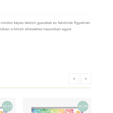
v módon képes lekötni gyerekek és felnőttek figyelmét.
 közben a hímző öltésekhez hasonlóan egyre
10.1%
10.1%