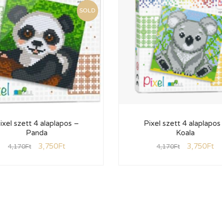
SOLD
ixel szett 4 alaplapos –
Pixel szett 4 alaplapos
Panda
Koala
3,750
Ft
3,750
Ft
4,170
Ft
4,170
Ft