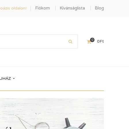
Fiókom
Kívánságlista
Blog
oázis oldalon!
0
0
Ft
UHÁZ