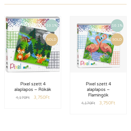
10.1%
10.1%
SOLD
SOLD
Pixel szett 4
Pixel szett 4
alaplapos – Rókák
alaplapos –
Flamingók
3,750
Ft
4,170
Ft
3,750
Ft
4,170
Ft