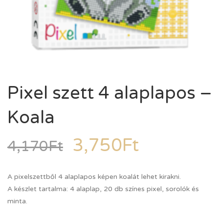
Pixel szett 4 alaplapos –
Koala
3,750
Ft
4,170
Ft
A pixelszettből 4 alaplapos képen koalát lehet kirakni.
A készlet tartalma: 4 alaplap, 20 db színes pixel, sorolók és
minta.