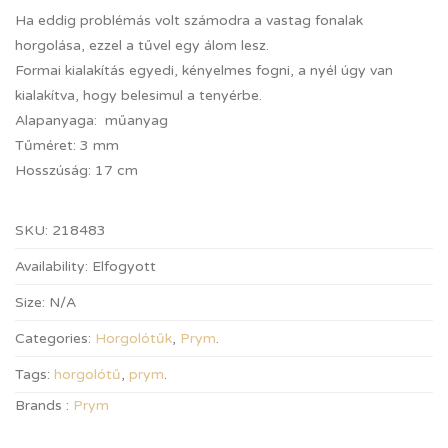
Ha eddig problémás volt számodra a vastag fonalak
horgolása, ezzel a tűvel egy álom lesz.
Formai kialakítás egyedi, kényelmes fogni, a nyél úgy van
kialakítva, hogy belesimul a tenyérbe.
Alapanyaga: műanyag
Tűméret: 3 mm
Hosszúság: 17 cm
SKU:
218483
Availability:
Elfogyott
Size:
N/A
Categories:
Horgolótűk
,
Prym
.
Tags:
horgolótű
,
prym
.
Brands :
Prym