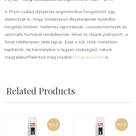
A Prym család díjnyertes ergonómikus horgolótűit úgy
alakították ki, hogy tökéletesen illeszkedjenek kezeidbe
horgolás közben. Kellemes tapintásúak, csúszásmentesek és
optimális formával rendelkeznek. Mivel tű részük polírozott, a
fonal tökéletesen siklik rajtuk. Ezek a tűk több méretben
kaphatók, de bármelyikre is legyen szükséged, nálunk
megtalálod!Tekintsd meg további
horgolótűinket
is.
Related Products
SOLD
SOLD