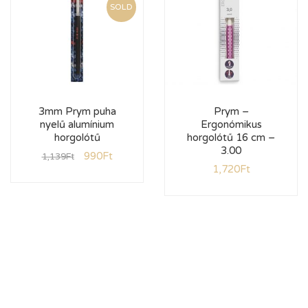
SOLD
3mm Prym puha
Prym –
nyelű alumínium
Ergonómikus
horgolótű
horgolótű 16 cm –
3.00
990
Ft
1,139
Ft
1,720
Ft