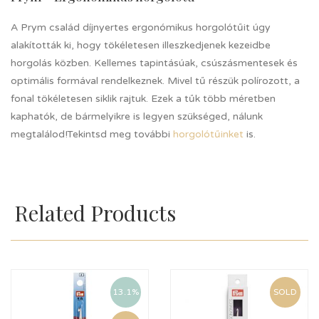
A Prym család díjnyertes ergonómikus horgolótűit úgy
alakították ki, hogy tökéletesen illeszkedjenek kezeidbe
horgolás közben. Kellemes tapintásúak, csúszásmentesek és
optimális formával rendelkeznek. Mivel tű részük polírozott, a
fonal tökéletesen siklik rajtuk. Ezek a tűk több méretben
kaphatók, de bármelyikre is legyen szükséged, nálunk
megtalálod!Tekintsd meg további
horgolótűinket
is.
Related Products
13.1%
SOLD