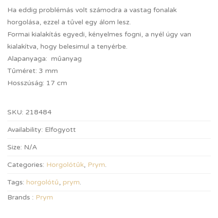
Ha eddig problémás volt számodra a vastag fonalak
horgolása, ezzel a tűvel egy álom lesz.
Formai kialakítás egyedi, kényelmes fogni, a nyél úgy van
kialakítva, hogy belesimul a tenyérbe.
Alapanyaga: műanyag
Tűméret: 3 mm
Hosszúság: 17 cm
SKU:
218484
Availability:
Elfogyott
Size:
N/A
Categories:
Horgolótűk
,
Prym
.
Tags:
horgolótű
,
prym
.
Brands :
Prym