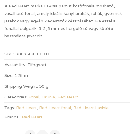
A Red Heart márka Lavinia pamut kötőfonala mosható,
vasalható fonal, amely ideális konyharuhák, ruhák, gyermek
játékok vagy egyéb kiegészítők készítéséhez. Ha ezzel a
fonallal dolgozik, 3-3,5 mm-es horgoló tű vagy kötőtű
használata javasolt.
SKU:
9809684_00010
Availability:
Elfogyott
Size:
125 m
Shipping Weight:
50 g
Categories:
Fonal
,
Lavinia
,
Red Heart
.
Tags:
Red Heart
,
Red Heart fonal
,
Red Heart Lavinia
.
Brands :
Red Heart