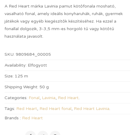
A Red Heart márka Lavinia pamut kötőfonala mosható,
vasalható fonal, amely ideális konyharuhák, ruhák, gyermek
játékok vagy egyéb kiegészítők készítéséhez. Ha ezzel a
fonallal dolgozik, 3-3,5 mm-es horgoló tű vagy kötőtű
használata javasolt.
SKU:
9809684_00005
Availability:
Elfogyott
Size:
125 m
Shipping Weight:
50 g
Categories:
Fonal
,
Lavinia
,
Red Heart
.
Tags:
Red Heart
,
Red Heart fonal
,
Red Heart Lavinia
.
Brands :
Red Heart