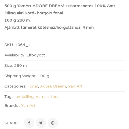
500 g YarnArt ADORE DREAM színátmenetes 100% Anti
Pilling akril kötő- horgoló fonal.
100 g 280 m.
Ajánlott tűméret kötéshez/horgoláshoz: 4 mm.
SKU:
1064_1
Availability:
Elfogyott
Size:
280 m
Shipping Weight:
100 g
Categories:
Fonal
,
Adore Dream
,
YarnArt
.
Tags:
antipilling
,
yarnart fonal
.
Brands :
YarnArt
SHARE: