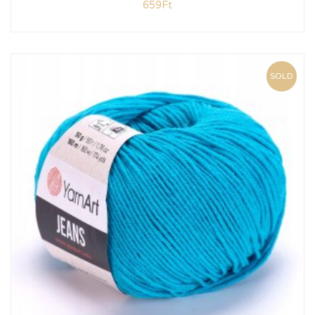
659
Ft
SOLD