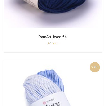
YarnArt Jeans 54
659
Ft
SOLD