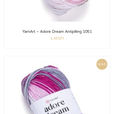
YarnArt – Adore Dream Antipilling 1051
1,450
Ft
SOLD