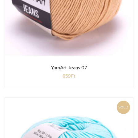
YarnArt Jeans 07
659
Ft
SOLD