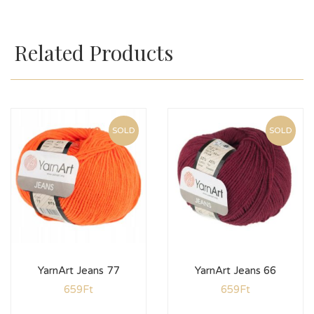
Related Products
SOLD
SOLD
YarnArt Jeans 77
YarnArt Jeans 66
659
Ft
659
Ft