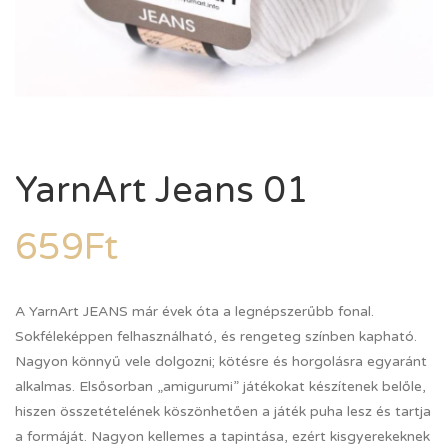
YarnArt Jeans 01
659
Ft
A YarnArt JEANS már évek óta a legnépszerűbb fonal.
Sokféleképpen felhasználható, és rengeteg színben kapható.
Nagyon könnyű vele dolgozni; kötésre és horgolásra egyaránt
alkalmas. Elsősorban „amigurumi” játékokat készítenek belőle,
hiszen összetételének köszönhetően a játék puha lesz és tartja
a formáját. Nagyon kellemes a tapintása, ezért kisgyerekeknek