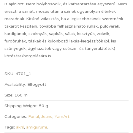
is ajánlott. Nem bolyhosodik, és karbantartása egyszerű. Nem
ereszti a színét, mosás után a színek ugyanolyan élénkek
maradnak. Kitűnő választás, ha a legkisebbeknek szeretnénk
takarót készíteni, továbbá felhasználható ruhák, pulóverek,
kardigánok, szoknyák, sapkák, sálak, kesztyűk, zoknik,
fürdőruhák, táskák és különböző lakás-kiegészítők (pl. kis
szőnyegek, ágyhuzatok vagy csésze- és tányéralátétek)
kötésére/horgolására is.
SKU:
4701_1
Availability:
Elfogyott
Size:
160 m
Shipping Weight:
50 g
Categories:
Fonal
,
Jeans
,
YarnArt
.
Tags:
akril
,
amigurumi
.