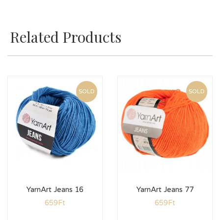
Related Products
SOLD
SOLD
YarnArt Jeans 16
YarnArt Jeans 77
659
Ft
659
Ft