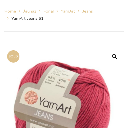
Home
Áruház
Fonal
YarnArt
Jeans
YarnArt Jeans 51
SOLD