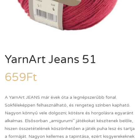
YarnArt Jeans 51
659
Ft
A YarnArt JEANS már évek óta a legnépszerűbb fonal.
Sokféleképpen felhasználható, és rengeteg színben kapható.
Nagyon könnyű vele dolgozni; kötésre és horgolásra egyaránt
alkalmas. Elsősorban „amigurumi” játékokat készítenek belőle,
hiszen összetételének köszönhetően a játék puha lesz és tartja
a formáját. Nagyon kellemes a tapintása, ezért kisgyerekeknek