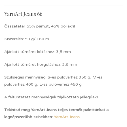
YarnArt Jeans 66
Összetétel: 55% pamut, 45% poliakril
Kiszerelés: 50 g/ 160 m
Ajánlott tűméret kötéshez: 3,5 mm
Ajánlott tűméret horgoláshoz: 3,5 mm
Szükséges mennyiség: S-es pulóverhez 350 g, M-es
pulóverhez 400 g, L-es pulóverhez 450 g
A feltüntetett mennyiségek tájékoztató jellegűek!
Tekintsd meg YarnArt Jeans teljes termék palettánkat a
legnépszerűbb színekben:
YarnArt Jeans