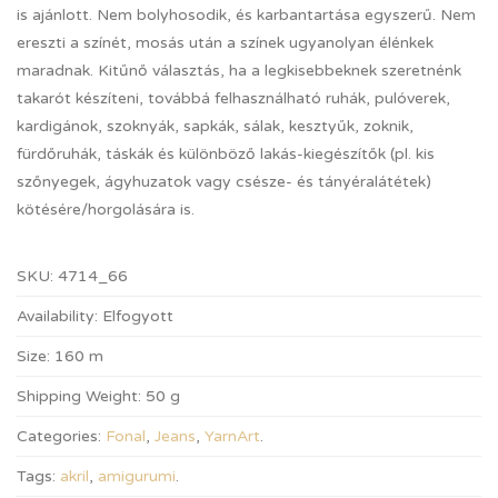
is ajánlott. Nem bolyhosodik, és karbantartása egyszerű. Nem
ereszti a színét, mosás után a színek ugyanolyan élénkek
maradnak. Kitűnő választás, ha a legkisebbeknek szeretnénk
takarót készíteni, továbbá felhasználható ruhák, pulóverek,
kardigánok, szoknyák, sapkák, sálak, kesztyűk, zoknik,
fürdőruhák, táskák és különböző lakás-kiegészítők (pl. kis
szőnyegek, ágyhuzatok vagy csésze- és tányéralátétek)
kötésére/horgolására is.
SKU:
4714_66
Availability:
Elfogyott
Size:
160 m
Shipping Weight:
50 g
Categories:
Fonal
,
Jeans
,
YarnArt
.
Tags:
akril
,
amigurumi
.