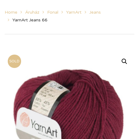
Home
Áruház
Fonal
YarnArt
Jeans
YarnArt Jeans 66
SOLD