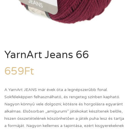
YarnArt Jeans 66
659
Ft
A YarnArt JEANS már évek óta a legnépszerűbb fonal.
Sokféleképpen felhasználható, és rengeteg színben kapható.
Nagyon könnyű vele dolgozni; kötésre és horgolásra egyaránt
alkalmas. Elsősorban „amigurumi” játékokat készítenek belőle,
hiszen összetételének köszönhetően a játék puha lesz és tartja
a formáját. Nagyon kellemes a tapintása, ezért kisgyerekeknek