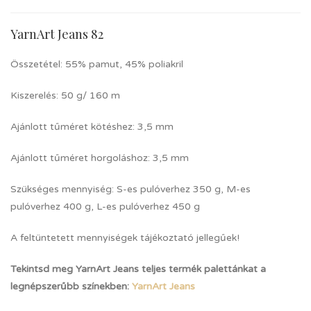
YarnArt Jeans 82
Összetétel: 55% pamut, 45% poliakril
Kiszerelés: 50 g/ 160 m
Ajánlott tűméret kötéshez: 3,5 mm
Ajánlott tűméret horgoláshoz: 3,5 mm
Szükséges mennyiség: S-es pulóverhez 350 g, M-es
pulóverhez 400 g, L-es pulóverhez 450 g
A feltüntetett mennyiségek tájékoztató jellegűek!
Tekintsd meg YarnArt Jeans teljes termék palettánkat a
legnépszerűbb színekben:
YarnArt Jeans