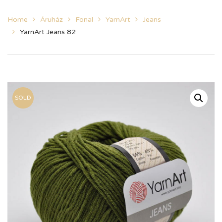
Home
Áruház
Fonal
YarnArt
Jeans
YarnArt Jeans 82
SOLD