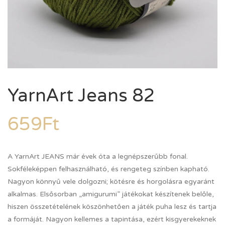
YarnArt Jeans 82
659
Ft
A YarnArt JEANS már évek óta a legnépszerűbb fonal.
Sokféleképpen felhasználható, és rengeteg színben kapható.
Nagyon könnyű vele dolgozni; kötésre és horgolásra egyaránt
alkalmas. Elsősorban „amigurumi” játékokat készítenek belőle,
hiszen összetételének köszönhetően a játék puha lesz és tartja
a formáját. Nagyon kellemes a tapintása, ezért kisgyerekeknek