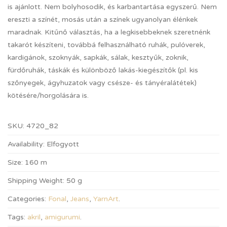
is ajánlott. Nem bolyhosodik, és karbantartása egyszerű. Nem
ereszti a színét, mosás után a színek ugyanolyan élénkek
maradnak. Kitűnő választás, ha a legkisebbeknek szeretnénk
takarót készíteni, továbbá felhasználható ruhák, pulóverek,
kardigánok, szoknyák, sapkák, sálak, kesztyűk, zoknik,
fürdőruhák, táskák és különböző lakás-kiegészítők (pl. kis
szőnyegek, ágyhuzatok vagy csésze- és tányéralátétek)
kötésére/horgolására is.
SKU:
4720_82
Availability:
Elfogyott
Size:
160 m
Shipping Weight:
50 g
Categories:
Fonal
,
Jeans
,
YarnArt
.
Tags:
akril
,
amigurumi
.