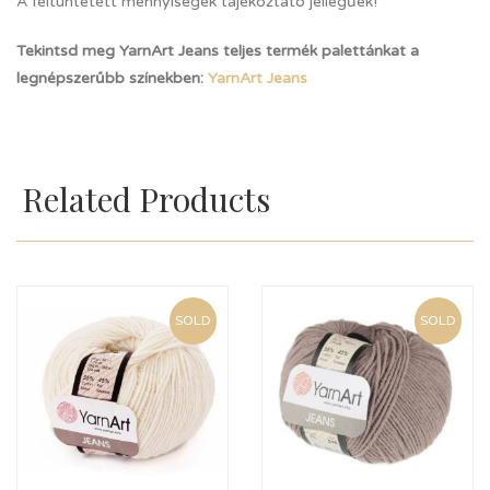
A feltüntetett mennyiségek tájékoztató jellegűek!
Tekintsd meg YarnArt Jeans teljes termék palettánkat a
legnépszerűbb színekben:
YarnArt Jeans
Related Products
SOLD
SOLD