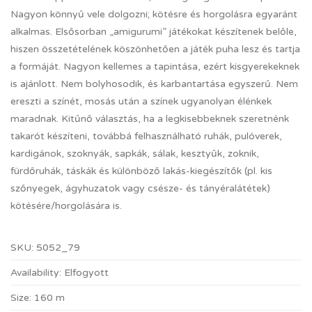
Nagyon könnyű vele dolgozni; kötésre és horgolásra egyaránt
alkalmas. Elsősorban „amigurumi” játékokat készítenek belőle,
hiszen összetételének köszönhetően a játék puha lesz és tartja
a formáját. Nagyon kellemes a tapintása, ezért kisgyerekeknek
is ajánlott. Nem bolyhosodik, és karbantartása egyszerű. Nem
ereszti a színét, mosás után a színek ugyanolyan élénkek
maradnak. Kitűnő választás, ha a legkisebbeknek szeretnénk
takarót készíteni, továbbá felhasználható ruhák, pulóverek,
kardigánok, szoknyák, sapkák, sálak, kesztyűk, zoknik,
fürdőruhák, táskák és különböző lakás-kiegészítők (pl. kis
szőnyegek, ágyhuzatok vagy csésze- és tányéralátétek)
kötésére/horgolására is.
SKU:
5052_79
Availability:
Elfogyott
Size:
160 m