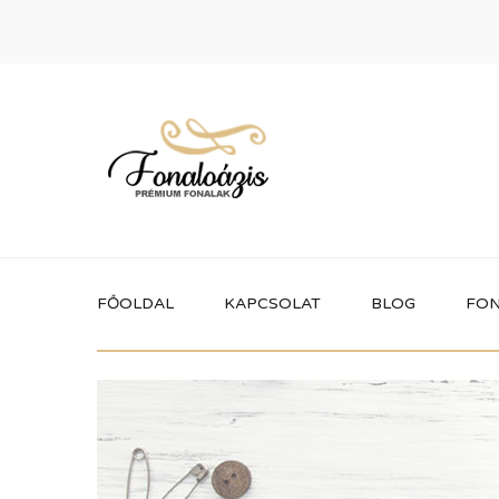
FŐOLDAL
KAPCSOLAT
BLOG
FON
Termékek
Itt megtalálhatod a fonaloázis által
forgalmazott összes terméket