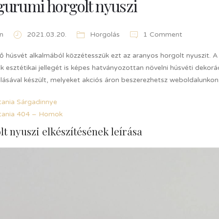
urumi horgolt nyuszi
n
2021.03.20.
Horgolás
1 Comment
 húsvét alkalmából közzétesszük ezt az aranyos horgolt nyuszit. A 
 esztétikai jellegét is képes hatványozottan növelni húsvéti dekorá
álásával készült, melyeket akciós áron beszerezhetsz weboldalunkon
tania Sárgadinnye
tania 404 – Homok
t nyuszi elkészítésének leírása