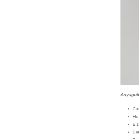
Anyagok
Cat
Ho
Bi
Bar