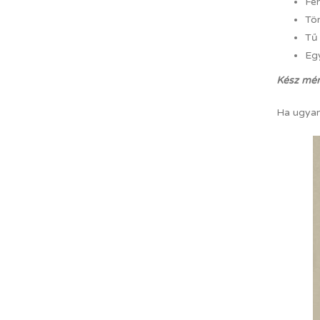
Feh
Tö
Tű
Eg
Kész mér
Ha ugyana