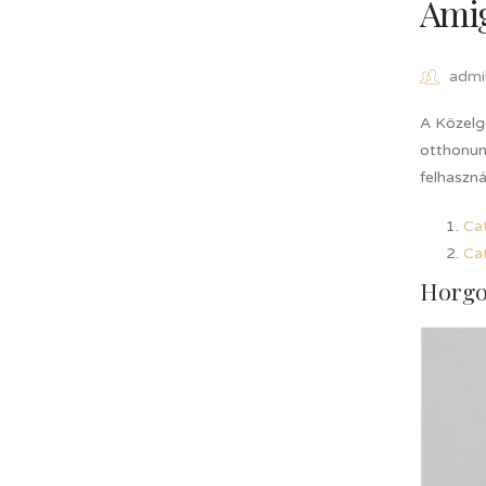
Amig
admi
A Közelgő
otthonunk
felhaszn
Ca
Ca
Horgol