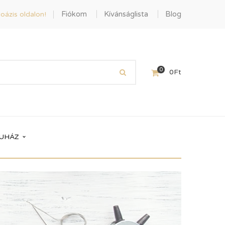
Fiókom
Kívánságlista
Blog
oázis oldalon!
0
0
Ft
UHÁZ