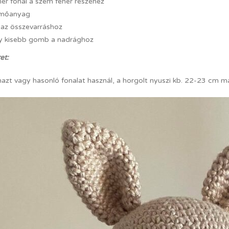
ér fonal a szem fehér részéhez
mőanyag
 az összevarráshoz
y kisebb gomb a nadrághoz
et:
zt vagy hasonló fonalat használ, a horgolt nyuszi kb. 22-23 cm mag