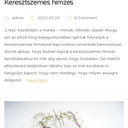
Keresztszemes hímzés
admin
2022.05.30.
0 Comment
2.rész: Kezdődjön a munka – minták, öltések, tippek Ahogy
azt az előző blog-bejegyzésünkben ígértük folytatjuk a
keresztszemes hímzéssel kapcsolatos ismeretek bemutatását.
Bízunk abban, hogy kedvet kaptál a keresztszemes hímzés
kipróbálásához és már alig várod, hogy hozzáláss. De mielőtt
elkezdenéd elöljáróban néhány tipp az már korábban is
hangsúlyt kapott, hogy nem mindegy, hogy milyen anyagra
dolgozol….
View more