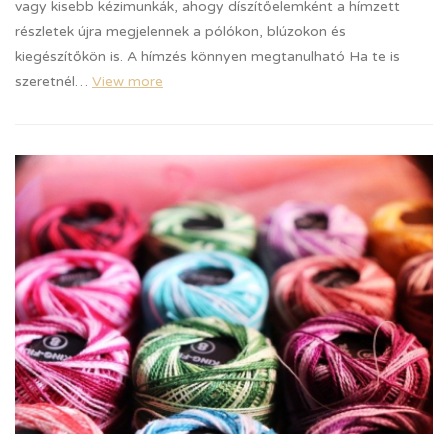
vagy kisebb kézimunkák, ahogy díszítőelemként a hímzett
részletek újra megjelennek a pólókon, blúzokon és
kiegészítőkön is. A hímzés könnyen megtanulható Ha te is
szeretnél…
View more