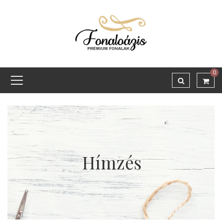
0
Hímzés