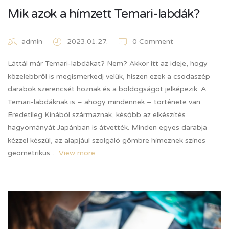
Mik azok a hímzett Temari-labdák?
admin
2023.01.27.
0 Comment
Láttál már Temari-labdákat? Nem? Akkor itt az ideje, hogy
közelebbről is megismerkedj velük, hiszen ezek a csodaszép
darabok szerencsét hoznak és a boldogságot jelképezik. A
Temari-labdáknak is – ahogy mindennek – története van.
Eredetileg Kínából származnak, később az elkészítés
hagyományát Japánban is átvették. Minden egyes darabja
kézzel készül, az alapjául szolgáló gömbre hímeznek színes
geometrikus…
View more