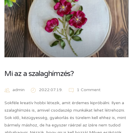
Mi az a szalaghímzés?
admin
2022.07.19.
1 Comment
Sokféle kreatív hobbi létezik, amit érdemes kipróbálni. Ilyen a
szalaghímzés is, amivel csodaszép munkákat lehet létrehozni.
Sok idő, kézügyesség, gyakorlás és türelem kell ehhez is, mint
bármely máshoz, de ha egyszer ráérzel az ízére nem tudod
abbahagyni. Nézzük, hogy mi is kell hozzá! Milyen eszközök