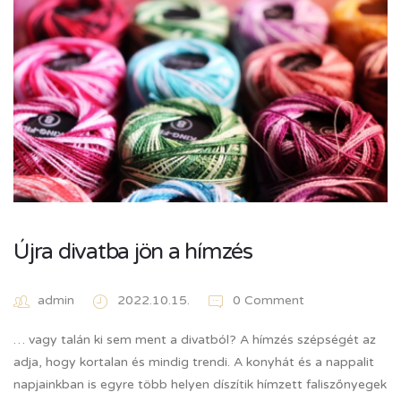
Újra divatba jön a hímzés
admin
2022.10.15.
0 Comment
… vagy talán ki sem ment a divatból? A hímzés szépségét az
adja, hogy kortalan és mindig trendi. A konyhát és a nappalit
napjainkban is egyre több helyen díszítik hímzett faliszőnyegek