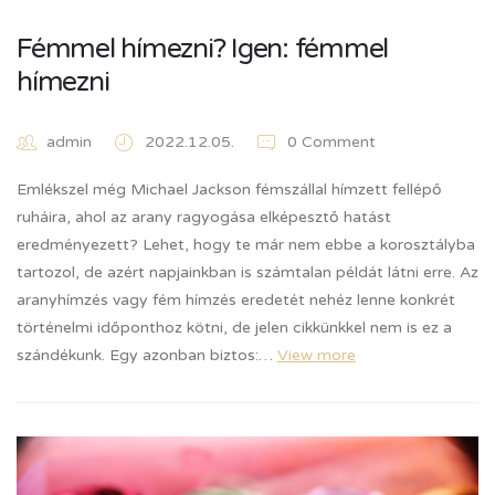
Fémmel hímezni? Igen: fémmel
hímezni
admin
2022.12.05.
0 Comment
Emlékszel még Michael Jackson fémszállal hímzett fellépő
ruháira, ahol az arany ragyogása elképesztő hatást
eredményezett? Lehet, hogy te már nem ebbe a korosztályba
tartozol, de azért napjainkban is számtalan példát látni erre. Az
aranyhímzés vagy fém hímzés eredetét nehéz lenne konkrét
történelmi időponthoz kötni, de jelen cikkünkkel nem is ez a
szándékunk. Egy azonban biztos:…
View more