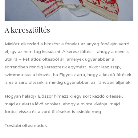
A keresztöltés
Mielőtt elkezded a hímzést a fonalat az anyag fonákján varrd
el, így az nem fog kicsúszni. A keresztöltés – ahogy a neve is
utal rá – két átlós öltésből áll, amelyek ugyanabban a
sorrendben mindig keresztezik egymást. Akkor lesz szép,
szimmetrikus a hímzés, ha Figyelsz arra, hogy a kezdő öltések
is és a záró öltések is mindig ugyanabban az irányban álljanak.
Hogyan haladj? Először hímezz ki egy sort kezdő öltéssel,
majd az alatta lévő sorokat, ahogy a minta kívánja, majd
fordulj vissza és a záró öltéseket is csináld meg.
További öltésmódok: