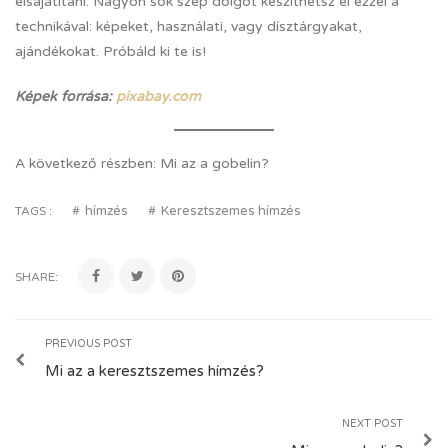
elsajátítani. Nagyon sok szép dolgot készíthetsz el ezzel a
technikával: képeket, használati, vagy dísztárgyakat,
ajándékokat. Próbáld ki te is!
Képek forrása:
pixabay.com
A következő részben: Mi az a gobelin?
hímzés
Keresztszemes hímzés
TAGS :
SHARE:
PREVIOUS POST
Mi az a keresztszemes hímzés?
NEXT POST