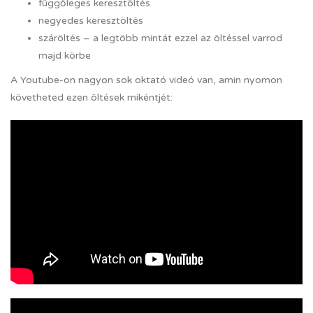
függőleges keresztöltés
negyedes keresztöltés
száröltés – a legtöbb mintát ezzel az öltéssel varrod
majd körbe
A Youtube-on nagyon sok oktató videó van, amin nyomon
követheted ezen öltések mikéntjét: