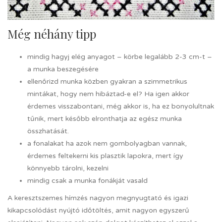
Még néhány tipp
mindig hagyj elég anyagot – körbe legalább 2-3 cm-t –
a munka beszegésére
ellenőrizd munka közben gyakran a szimmetrikus
mintákat, hogy nem hibáztad-e el? Ha igen akkor
érdemes visszabontani, még akkor is, ha ez bonyolultnak
tűnik, mert később elronthatja az egész munka
összhatását.
a fonalakat ha azok nem gombolyagban vannak,
érdemes feltekerni kis plasztik lapokra, mert így
könnyebb tárolni, kezelni
mindig csak a munka fonákját vasald
A keresztszemes hímzés nagyon megnyugtató és igazi
kikapcsolódást nyújtó időtöltés, amit nagyon egyszerű