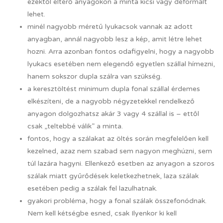
ezektől eltérő anyagokon a minta kicsi vagy deformált
lehet.
minél nagyobb méretű lyukacsok vannak az adott
anyagban, annál nagyobb lesz a kép, amit létre lehet
hozni. Arra azonban fontos odafigyelni, hogy a nagyobb
lyukacs esetében nem elegendő egyetlen szállal hímezni,
hanem sokszor dupla szálra van szükség.
a keresztöltést minimum dupla fonal szállal érdemes
elkészíteni, de a nagyobb négyzetekkel rendelkező
anyagon dolgozhatsz akár 3 vagy 4 szállal is – ettől
csak „teltebbé válik” a minta.
fontos, hogy a szálakat az öltés során megfelelően kell
kezelned, azaz nem szabad sem nagyon meghúzni, sem
túl lazára hagyni. Ellenkező esetben az anyagon a szoros
szálak miatt gyűrődések keletkezhetnek, laza szálak
esetében pedig a szálak fel lazulhatnak.
gyakori probléma, hogy a fonal szálak összefonódnak.
Nem kell kétségbe esned, csak Ilyenkor ki kell