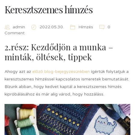
Keresztszemes hímzés
admin
2022.05.30.
Hímzés
0
Comment
2.rész: Kezdődjön a munka –
minták, öltések, tippek
Ahogy azt az
előző blog-bejegyzésünkben
ígértük folytatjuk a
keresztszemes hímzéssel kapcsolatos ismeretek bemutatását.
Bízunk abban, hogy kedvet kaptál a keresztszemes hímzés
kipróbálásához és már alig várod, hogy hozzáláss.