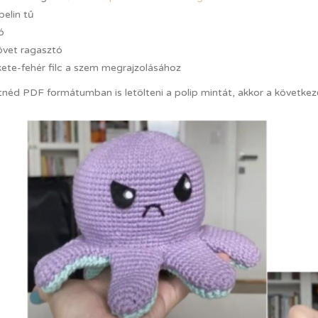
elin tű
ó
övet ragasztó
ete-fehér filc a szem megrajzolásához
tnéd PDF formátumban is letölteni a polip mintát, akkor a következ