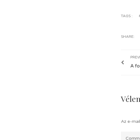
TAGS :
SHARE:
PREV
A fo
Vélem
Az e-mai