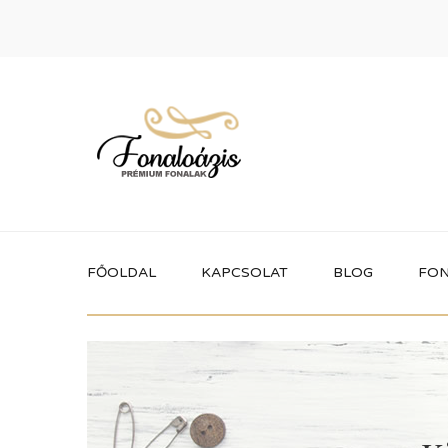
FŐOLDAL
KAPCSOLAT
BLOG
FON
Termékek
Itt megtalálhatod a fonaloázis által
forgalmazott összes terméket