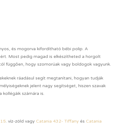
anyos, és mogorva kifordítható bébi polip. A
áért. Most pedig magad is elkészítheted a horgolt
a attól függően, hogy szomorúak vagy boldogok vagyunk.
rekeknek ráadásul segít megtanítani, hogyan tudják
emélyiségeknek jelent nagy segítséget, hiszen szavak
a kollégáik számára is.
 15
. víz-zöld vagy
Catania 432- Tiffany
és
Catania