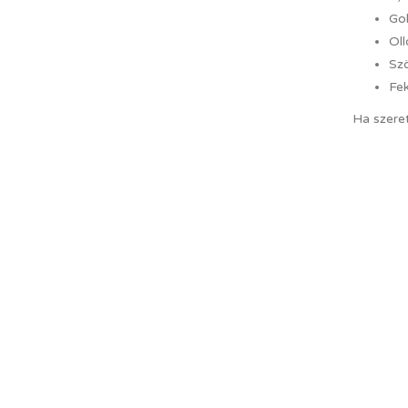
Gob
Oll
Sz
Fek
Ha szere