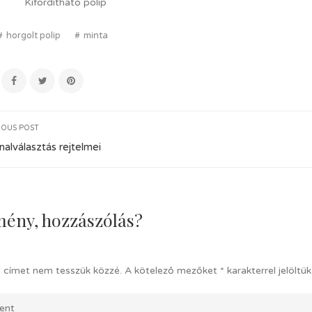
Kifordítható polip
horgolt polip
minta
IOUS POST
nalválasztás rejtelmei
ény, hozzászólás?
l címet nem tesszük közzé.
A kötelező mezőket
*
karakterrel jelöltük