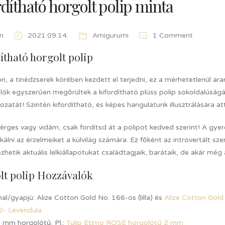
rdítható horgolt polip minta
n
2021.09.14.
Amigurumi
1 Comment
ítható horgolt polip
n, a tinédzserek körében kezdett el terjedni, ez a mérhetetlenül ar
álók egyszerűen megőrültek a kifordítható plüss polip sokoldalúság
tozatát! Szintén kifordítható, és képes hangulatunk illusztrálásár
érges vagy vidám, csak fordítsd át a polipot kedved szerint! A gye
lni az érzelmeiket a külvilág számára. Ez főként az introvertált sz
lezhetik aktuális lelkiállapotukat családtagjaik, barátaik, de akár még 
lt polip Hozzávalók
al/gyapjú: Alize Cotton Gold No. 166-os (lilla) és
Alize Cotton Gold
2- Levendula
 mm horgolótű. Pl.:
Tulip Etimo ROSE horgolótű 2 mm