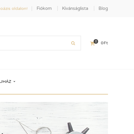
Fiókom
Kívánságlista
Blog
oázis oldalon!
0
0
Ft
UHÁZ