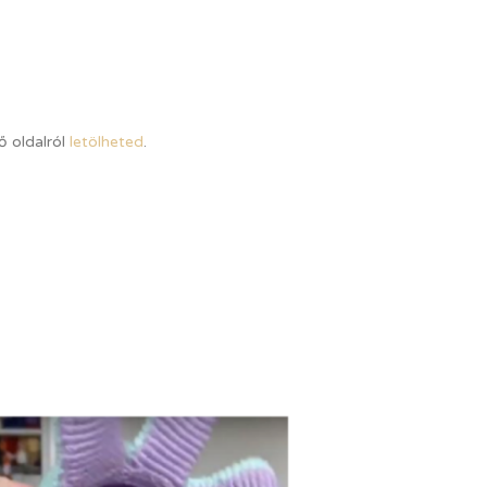
ő oldalról
letölheted
.