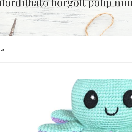
ifordítható horgolt polip min
nta