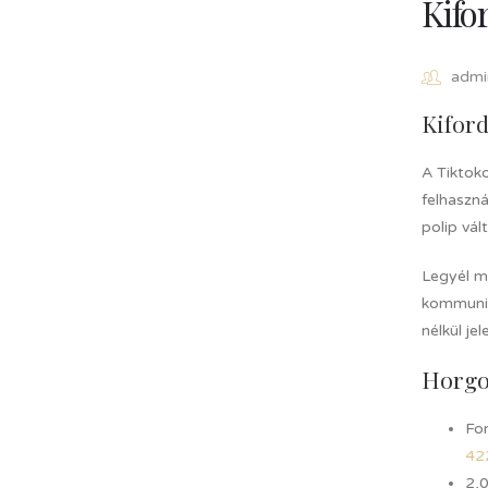
Kifo
admi
Kiford
A Tiktoko
felhaszn
polip vál
Legyél m
kommuniká
nélkül je
Horgo
Fon
42
2,0