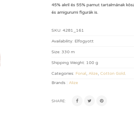
45% akril és 55% pamut tartalmának kösz
és amigurumi figurák is.
SKU:
4281_161
Availability:
Elfogyott
Size:
330 m
Shipping Weight:
100 g
Categories:
Fonal
,
Alize
,
Cotton Gold
.
Brands :
Alize
SHARE: