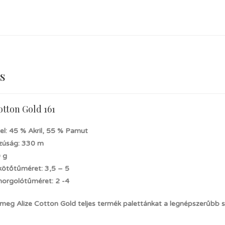
s
otton Gold 161
el: 45 % Akril, 55 % Pamut
zúság: 330 m
0 g
 kötőtűméret: 3,5 – 5
 horgolótűméret: 2 -4
 meg Alize Cotton Gold teljes termék palettánkat a legnépszerűbb 