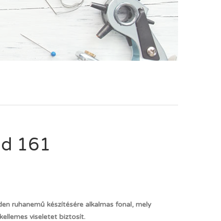
ld 161
den ruhanemű készítésére alkalmas fonal, mely
llemes viseletet biztosít.