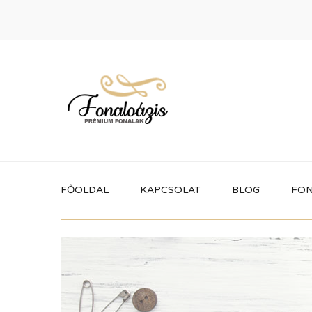
FŐOLDAL
KAPCSOLAT
BLOG
FON
Termékek
Itt megtalálhatod a fonaloázis által
forgalmazott összes terméket