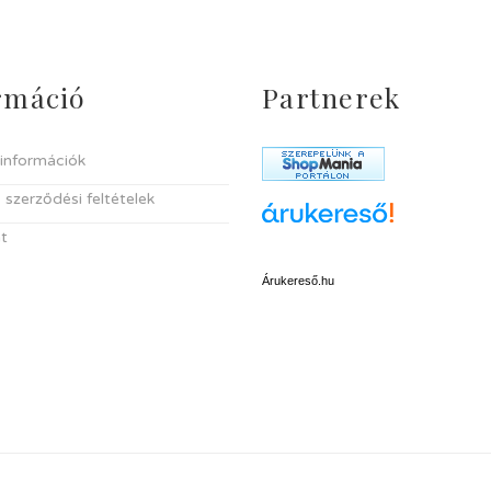
rmáció
Partnerek
i információk
 szerződési feltételek
t
Árukereső.hu