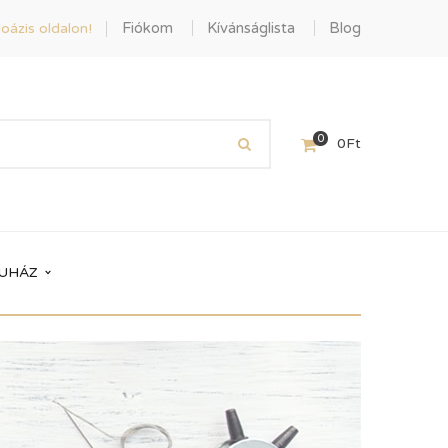
Fiókom
Kívánságlista
Blog
oázis oldalon!
0
0
Ft
UHÁZ