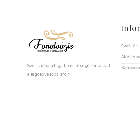
Info
Szállítás
Általános
Szerezd be a legjobb minőségű fonalakat
Kapcsola
a legkedvezőbb áron!