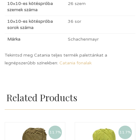
10×10-es kötéspróba
26 szem
szemek száma
10×10-es kötéspróba
36 sor
sorok száma
Márka
Schachenmayr
Tekintsd meg Catania teljes termék palettánkat a
legnépszerűbb színekben:
Catania fonalak
Related Products
11.7%
11.7%