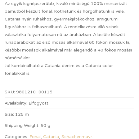
Az egyik legnépszerűbb, kiváló minőségű 100% mercerizált
pamutból készült fonal. Köthetünk és horgolhatunk is vele.
Catania nyári ruhákhoz, gyermekjátékokhoz, amigurumi
figurákhoz is felhasználható. A rendelkezésre álló színek
választéka folyamatosan nő az áruházban. A belőle készült
ruhadarabokat az első mosás alkalmával 60 fokon mossuk ki,
későbbi mosások alkalmával már elegendő a 40 fokos mosási
hőmérséklet.
Jól kombinálható a Catania denim és a Catania color
fonalakkal is.
SKU:
9801210_00115
Availability:
Elfogyott
Size:
125 m
Shipping Weight:
50 g
Categories:
Fonal
,
Catania
,
Schachenmayr
.