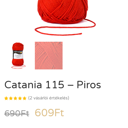
Catania 115 – Piros
(
2
vásárlói értékelés)
Értékelés
2
5.00
az
609
Ft
690
Ft
5-ből,
értékelés
alapján