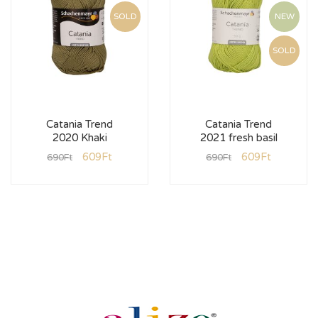
SOLD
NEW
SOLD
Catania Trend
Catania Trend
2020 Khaki
2021 fresh basil
609
Ft
609
Ft
690
Ft
690
Ft