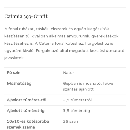
Catania 393-Grafit
A fonal ruházat, táskák, ékszerek és egyéb kiegészítők
készítésén túl kivállóan alkalmas amigurumik, gyerekjátékok
készítéséhez is. A Catania fonal kötéshez, horgoláshoz is
egyaránt kiváló. Forgalmazó által megadott kezelési útmutató,
javaslatok:
Fő szín
Natur
Moshatóság
Gépben is mosható, fekve
szárítás ajánlott.
Ajánlott tűméret-től
2,5 tűmérettől
Ajánlott tűméret-ig
3,5 tűméretig
10×10-es kötéspróba
26 szem
szemek száma