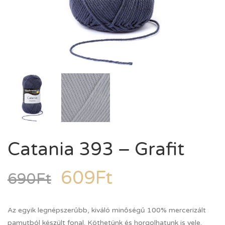
Catania 393 – Grafit
609
Ft
690
Ft
Az egyik legnépszerűbb, kiváló minőségű 100% mercerizált
pamutból készült fonal. Köthetünk és horgolhatunk is vele.