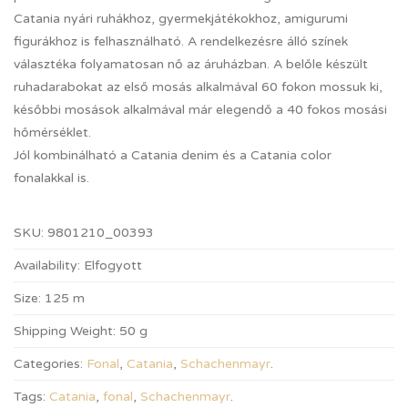
Catania nyári ruhákhoz, gyermekjátékokhoz, amigurumi
figurákhoz is felhasználható. A rendelkezésre álló színek
választéka folyamatosan nő az áruházban. A belőle készült
ruhadarabokat az első mosás alkalmával 60 fokon mossuk ki,
későbbi mosások alkalmával már elegendő a 40 fokos mosási
hőmérséklet.
Jól kombinálható a Catania denim és a Catania color
fonalakkal is.
SKU:
9801210_00393
Availability:
Elfogyott
Size:
125 m
Shipping Weight:
50 g
Categories:
Fonal
,
Catania
,
Schachenmayr
.
Tags:
Catania
,
fonal
,
Schachenmayr
.