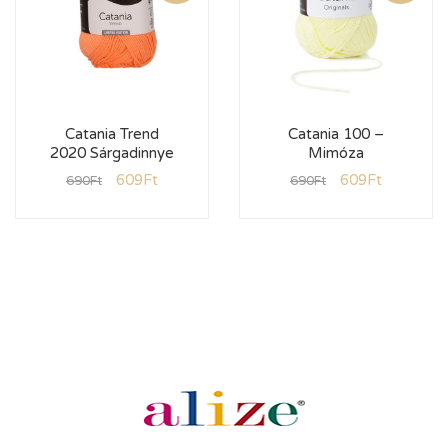
Catania Trend
Catania 100 –
2020 Sárgadinnye
Mimóza
609
Ft
609
Ft
690
Ft
690
Ft