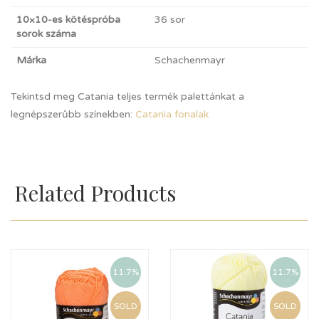
10×10-es kötéspróba
36 sor
sorok száma
Márka
Schachenmayr
Tekintsd meg Catania teljes termék palettánkat a
legnépszerűbb színekben:
Catania fonalak
Related Products
11.7%
11.7%
SOLD
SOLD