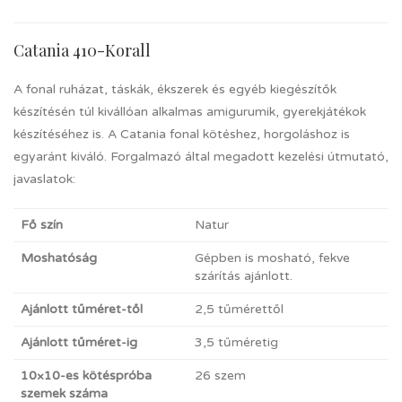
Catania 410-Korall
A fonal ruházat, táskák, ékszerek és egyéb kiegészítők
készítésén túl kivállóan alkalmas amigurumik, gyerekjátékok
készítéséhez is. A Catania fonal kötéshez, horgoláshoz is
egyaránt kiváló. Forgalmazó által megadott kezelési útmutató,
javaslatok:
Fő szín
Natur
Moshatóság
Gépben is mosható, fekve
szárítás ajánlott.
Ajánlott tűméret-től
2,5 tűmérettől
Ajánlott tűméret-ig
3,5 tűméretig
10×10-es kötéspróba
26 szem
szemek száma