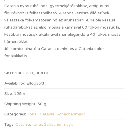
Catania nyári ruhákhoz, gyermekjátékokhoz, amigurumi
figurákhoz is felhasználható. A rendelkezésre álló színek
választéka folyamatosan nő az áruházban. A belőle készült
ruhadarabokat az első mosás alkalmával 60 fokon mossuk ki,
későbbi mosások alkalmával már elegendő a 40 fokos mosási
hőmérséklet.
Jól kombinálható a Catania denim és a Catania color
fonalakkal is.
SKU:
9801210_00410
Availability:
Elfogyott
Size:
125 m
Shipping Weight:
50 g
Categories:
Fonal
,
Catania
,
Schachenmayr
.
Tags:
Catania
,
fonal
,
Schachenmayr
.