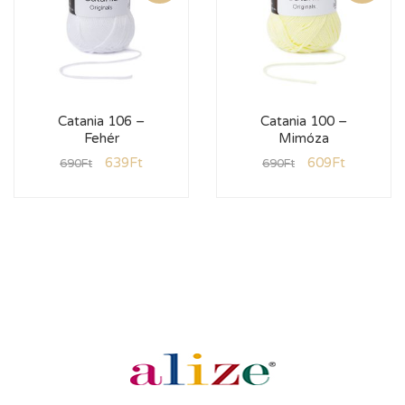
Catania 106 –
Catania 100 –
Fehér
Mimóza
639
Ft
609
Ft
690
Ft
690
Ft