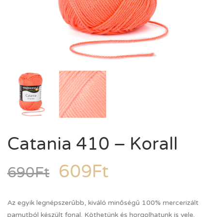
Catania 410 – Korall
609
Ft
690
Ft
Az egyik legnépszerűbb, kiváló minőségű 100% mercerizált
pamutból készült fonal. Köthetünk és horgolhatunk is vele.