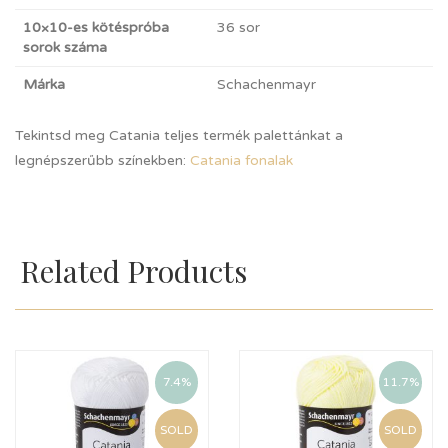
10×10-es kötéspróba
36 sor
sorok száma
Márka
Schachenmayr
Tekintsd meg Catania teljes termék palettánkat a
legnépszerűbb színekben:
Catania fonalak
Related Products
7.4%
11.7%
SOLD
SOLD