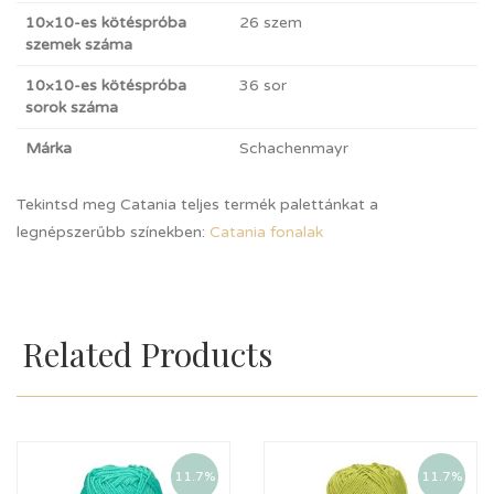
10×10-es kötéspróba
26 szem
szemek száma
10×10-es kötéspróba
36 sor
sorok száma
Márka
Schachenmayr
Tekintsd meg Catania teljes termék palettánkat a
legnépszerűbb színekben:
Catania fonalak
Related Products
11.7%
11.7%