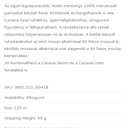
Az egyik legnépszerűbb, kiváló minőségű 100% mercerizált
pamutból készült fonal. Köthetünk és horgolhatunk is vele.
Catania nyári ruhákhoz, gyermekjátékokhoz, amigurumi
figurákhoz is felhasználható. A rendelkezésre álló színek
választéka folyamatosan nő az áruházban. A belőle készült
ruhadarabokat az első mosás alkalmával 60 fokon mossuk ki,
későbbi mosások alkalmával már elegendő a 40 fokos mosási
hőmérséklet.
Jól kombinálható a Catania denim és a Catania color
fonalakkal is.
SKU:
9801210_00418
Availability:
Elfogyott
Size:
125 m
Shipping Weight:
50 g