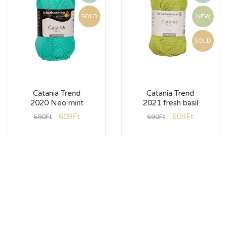
SOLD
NEW
SOLD
Catania Trend
Catania Trend
2020 Neo mint
2021 fresh basil
609
Ft
609
Ft
690
Ft
690
Ft