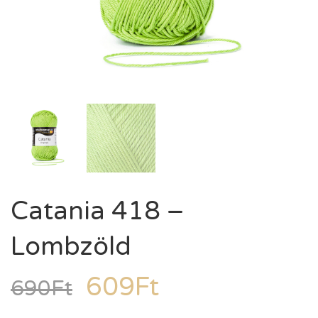
Catania 418 –
Lombzöld
609
Ft
690
Ft