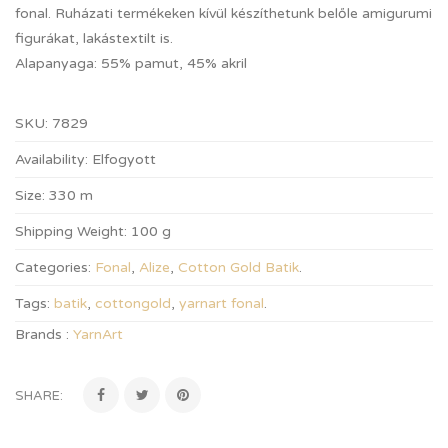
fonal. Ruházati termékeken kívül készíthetunk belőle amigurumi
figurákat, lakástextilt is.
Alapanyaga: 55% pamut, 45% akril
SKU:
7829
Availability:
Elfogyott
Size:
330 m
Shipping Weight:
100 g
Categories:
Fonal
,
Alize
,
Cotton Gold Batik
.
Tags:
batik
,
cottongold
,
yarnart fonal
.
Brands :
YarnArt
SHARE: