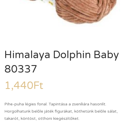
Himalaya Dolphin Baby
80337
1,440
Ft
Pihe-puha légies fonal. Tapintása a zseníliára hasonlít.
Horgolhatunk belőle játék figurákat, köthetünk belőle sálat,
takarót, köntöst, otthoni kiegészítőket.