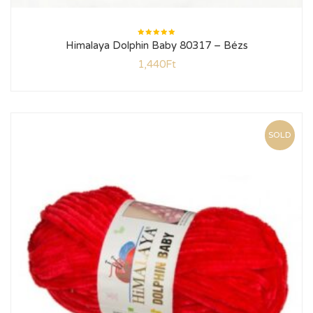
Értékelés:
Himalaya Dolphin Baby 80317 – Bézs
5.00
/ 5
1,440
Ft
SOLD