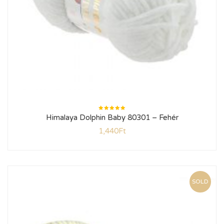
Értékelés:
Himalaya Dolphin Baby 80301 – Fehér
5.00
/ 5
1,440
Ft
SOLD