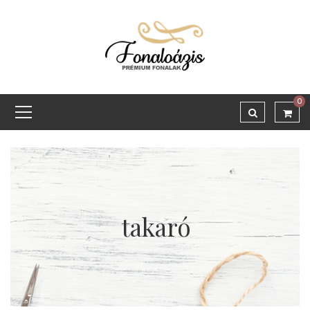
0
takaró