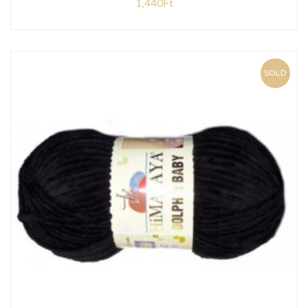
1,440
Ft
SOLD