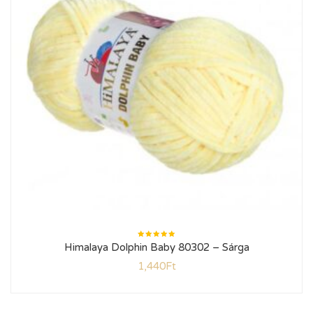
Értékelés:
Himalaya Dolphin Baby 80302 – Sárga
5.00
/ 5
1,440
Ft