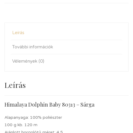
Leírás
További információk
Vélemények (0)
Leírás
Himalaya Dolphin Baby 80313 – Sárga
Alapanyaga: 100% poliészter
100 g kb. 120 m
Ajánlott horgolótű méret: 4,5