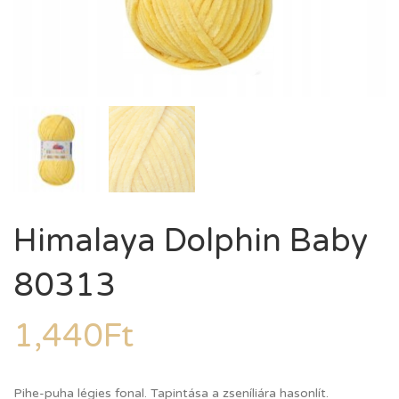
Himalaya Dolphin Baby
80313
1,440
Ft
Pihe-puha légies fonal. Tapintása a zseníliára hasonlít.