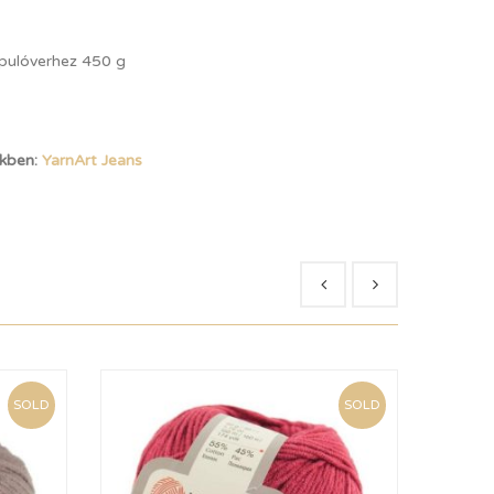
 pulóverhez 450 g
ekben:
YarnArt Jeans
SOLD
SOLD