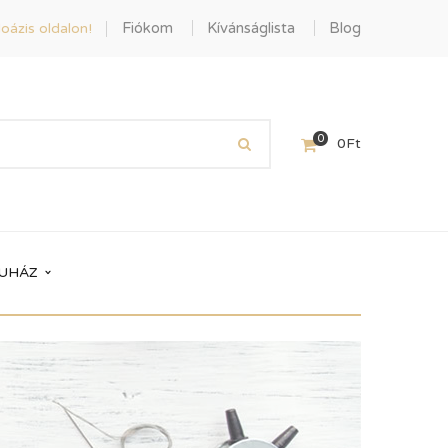
Fiókom
Kívánságlista
Blog
oázis oldalon!
0
0
Ft
UHÁZ