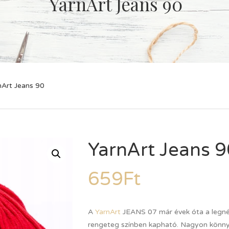
YarnArt Jeans 90
nArt Jeans 90
YarnArt Jeans 9
659
Ft
A
YarnArt
JEANS 07 már évek óta a legnép
rengeteg színben kapható. Nagyon könnyű