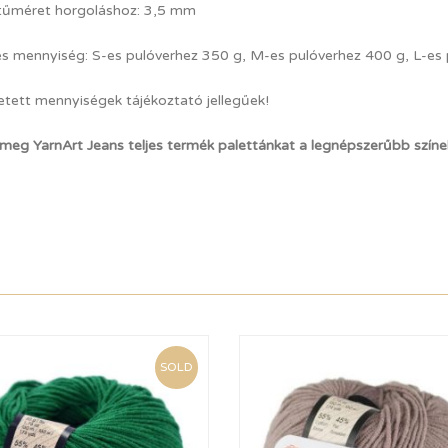
 tűméret horgoláshoz: 3,5 mm
s mennyiség: S-es pulóverhez 350 g, M-es pulóverhez 400 g, L-es
etett mennyiségek tájékoztató jellegűek!
 meg YarnArt Jeans teljes termék palettánkat a legnépszerűbb szín
SOLD