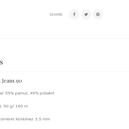
SHARE:
s
 Jeans 90
el: 55% pamut, 45% poliakril
és: 50 g/ 160 m
 tűméret kötéshez: 3,5 mm