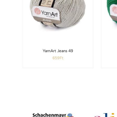
YarnArt Jeans 49
659
Ft