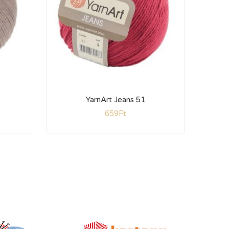
YarnArt Jeans 51
659
Ft