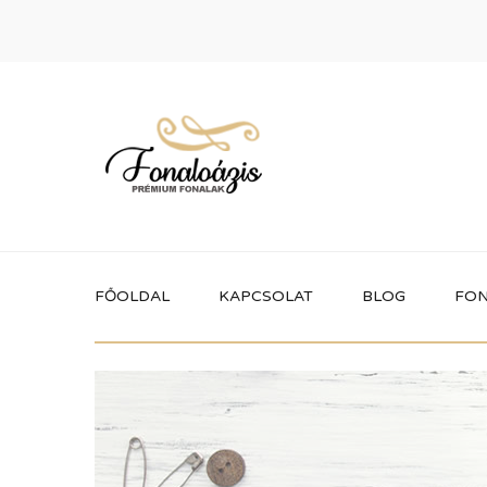
FŐOLDAL
KAPCSOLAT
BLOG
FON
Termékek
Itt megtalálhatod a fonaloázis által
forgalmazott összes terméket