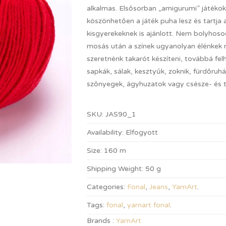
alkalmas. Elsősorban „amigurumi” játékok
köszönhetően a játék puha lesz és tartja 
kisgyerekeknek is ajánlott. Nem bolyhosod
mosás után a színek ugyanolyan élénkek 
szeretnénk takarót készíteni, továbbá fel
sapkák, sálak, kesztyűk, zoknik, fürdőruhá
szőnyegek, ágyhuzatok vagy csésze- és tá
SKU:
JAS90_1
Availability:
Elfogyott
Size:
160 m
Shipping Weight:
50 g
Categories:
Fonal
,
Jeans
,
YarnArt
.
Tags:
fonal
,
yarnart fonal
.
Brands :
YarnArt