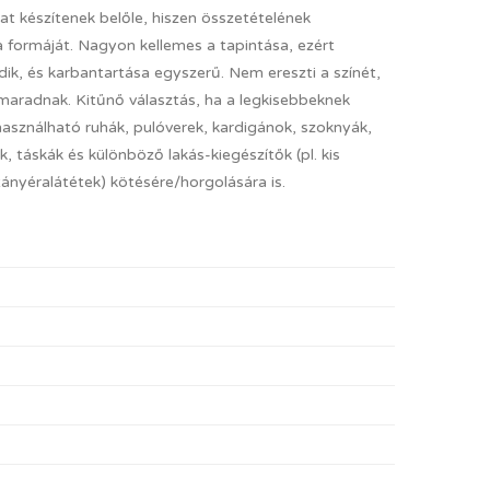
at készítenek belőle, hiszen összetételének
a formáját. Nagyon kellemes a tapintása, ezért
ik, és karbantartása egyszerű. Nem ereszti a színét,
maradnak. Kitűnő választás, ha a legkisebbeknek
használható ruhák, pulóverek, kardigánok, szoknyák,
k, táskák és különböző lakás-kiegészítők (pl. kis
nyéralátétek) kötésére/horgolására is.