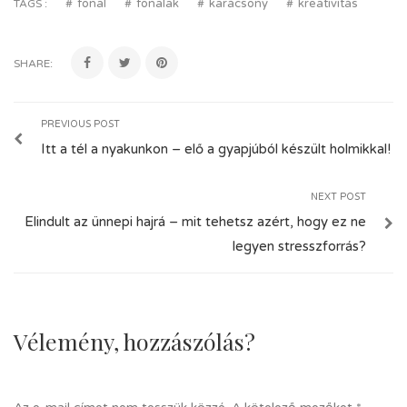
fonal
fonalak
karácsony
kreativitás
TAGS :
SHARE:
PREVIOUS POST
Itt a tél a nyakunkon – elő a gyapjúból készült holmikkal!
NEXT POST
Elindult az ünnepi hajrá – mit tehetsz azért, hogy ez ne
legyen stresszforrás?
Vélemény, hozzászólás?