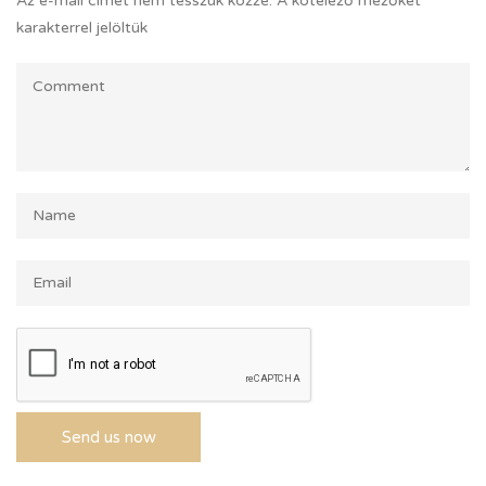
Az e-mail címet nem tesszük közzé.
A kötelező mezőket
*
karakterrel jelöltük