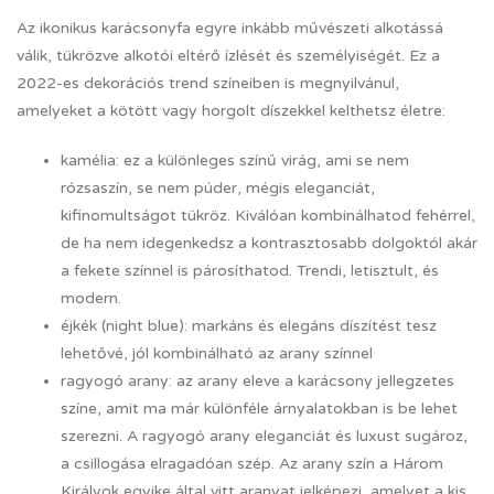
Az ikonikus karácsonyfa egyre inkább művészeti alkotássá
válik, tükrözve alkotói eltérő ízlését és személyiségét. Ez a
2022-es dekorációs trend színeiben is megnyilvánul,
amelyeket a kötött vagy horgolt díszekkel kelthetsz életre:
kamélia: ez a különleges színű virág, ami se nem
rózsaszín, se nem púder, mégis eleganciát,
kifinomultságot tükröz. Kiválóan kombinálhatod fehérrel,
de ha nem idegenkedsz a kontrasztosabb dolgoktól akár
a fekete színnel is párosíthatod. Trendi, letisztult, és
modern.
éjkék (night blue): markáns és elegáns díszítést tesz
lehetővé, jól kombinálható az arany színnel
ragyogó arany: az arany eleve a karácsony jellegzetes
színe, amit ma már különféle árnyalatokban is be lehet
szerezni. A ragyogó arany eleganciát és luxust sugároz,
a csillogása elragadóan szép. Az arany szín a Három
Királyok egyike által vitt aranyat jelképezi, amelyet a kis