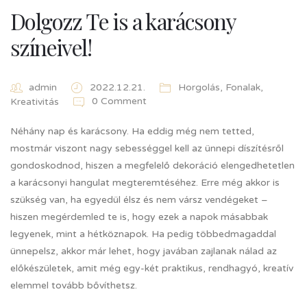
Dolgozz Te is a karácsony
színeivel!
admin
2022.12.21.
Horgolás
,
Fonalak
,
0 Comment
Kreativitás
Néhány nap és karácsony. Ha eddig még nem tetted,
mostmár viszont nagy sebességgel kell az ünnepi díszítésről
gondoskodnod, hiszen a megfelelő dekoráció elengedhetetlen
a karácsonyi hangulat megteremtéséhez. Erre még akkor is
szükség van, ha egyedül élsz és nem vársz vendégeket –
hiszen megérdemled te is, hogy ezek a napok másabbak
legyenek, mint a hétköznapok. Ha pedig többedmagaddal
ünnepelsz, akkor már lehet, hogy javában zajlanak nálad az
előkészületek, amit még egy-két praktikus, rendhagyó, kreatív
elemmel tovább bővíthetsz.