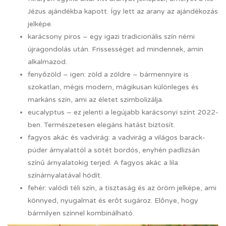
Jézus ajándékba kapott. Így lett az arany az ajándékozás
jelképe.
karácsony piros – egy igazi tradicionális szín némi
újragondolás után. Frissességet ad mindennek, amin
alkalmazod.
fenyőzöld – igen: zöld a zöldre – bármennyire is
szokatlan, mégis modern, mágikusan különleges és
markáns szín, ami az életet szimbolizálja.
eucalyptus – ez jelenti a legújabb karácsonyi színt 2022-
ben. Természetesen elegáns hatást biztosít.
fagyos akác és vadvirág: a vadvirág a világos barack-
púder árnyalattól a sötét bordós, enyhén padlizsán
színű árnyalatokig terjed. A fagyos akác a lila
színárnyalatával hódít.
fehér: valódi téli szín, a tisztaság és az öröm jelképe, ami
könnyed, nyugalmat és erőt sugároz. Előnye, hogy
bármilyen színnel kombinálható.