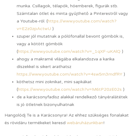
munka. Csillagok, télapók, hóemberek, figurák stb.
Számtalan ötlet és minta gyűjthető a Pinterestről vagy
a Youtube-ról. (
https://www.youtube.com/watch?
v=E2z0zpActwU
)
szuper jól mutatnak a pólófonallal bevont gömbök is,
vagy a kötött gömbök
(
https://www.youtube.com/watch?v=_1qXF-uKAlQ
)
ahogy a makramé világába elkalandozva a karika
díszekkel is sikert arathatsz
https://www.youtube.com/watch?v=4sw5m3mdfRY
)
köthetsz mini zoknikat, mini sapkákat
(
https://www.youtube.com/watch?v=M6tP20zE02s
)
de a karácsonyfadísz alakkal rendelkező tányéralátétek
is jó ötletnek bizonyulhatnak
Hangolódj Te is a Karácsonyra! Az ehhez szükséges fonalakat
és rövidáru termékeket keresd
webáruházunkban
!