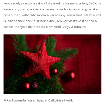
Hogy melyek ezek a színek? Az éjkék, a kamélia, a fenyőzöld, a
karácsony piros, a szikrázó arany, a vadvirág és a fagyos akác
teheti még változatosabbá a karácsonyi időszakot. Nézzük mit
is jelképeznek ezek a színek akkor, amikor visszaköszönnek a
kötött, horgolt dekorációs elemekről, vagy a ruhákról!
A karácsonyfa lassan igazi műalkotássá válik