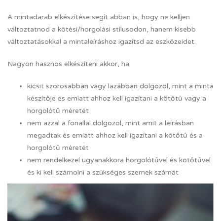
A mintadarab elkészítése segít abban is, hogy ne kelljen
változtatnod a kötési/horgolási stílusodon, hanem kisebb
változtatásokkal a mintaleíráshoz igazítsd az eszközeidet.
Nagyon hasznos elkészíteni akkor, ha:
kicsit szorosabban vagy lazábban dolgozol, mint a minta
készítője és emiatt ahhoz kell igazítani a kötőtű vagy a
horgolótű méretét
nem azzal a fonallal dolgozol, mint amit a leírásban
megadtak és emiatt ahhoz kell igazítani a kötőtű és a
horgolótű méretét
nem rendelkezel ugyanakkora horgolótűvel és kötőtűvel
és ki kell számolni a szükséges szemek számát