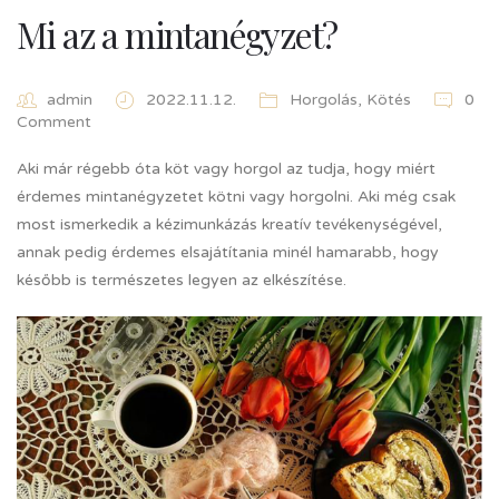
Mi az a mintanégyzet?
admin
2022.11.12.
Horgolás
,
Kötés
0
Comment
Aki már régebb óta köt vagy horgol az tudja, hogy miért
érdemes mintanégyzetet kötni vagy horgolni. Aki még csak
most ismerkedik a kézimunkázás kreatív tevékenységével,
annak pedig érdemes elsajátítania minél hamarabb, hogy
később is természetes legyen az elkészítése.