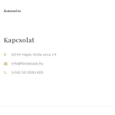
Árukereső.hu
Kapcsolat
6344 Hajós Attila utca 14
info@fonaloazis.hu
(+36) 30 5591405