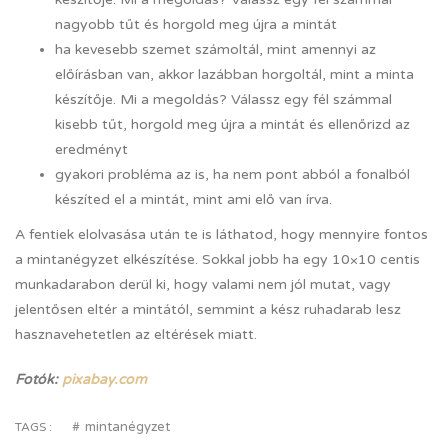
nagyobb tűt és horgold meg újra a mintát
ha kevesebb szemet számoltál, mint amennyi az
előírásban van, akkor lazábban horgoltál, mint a minta
készítője. Mi a megoldás? Válassz egy fél számmal
kisebb tűt, horgold meg újra a mintát és ellenőrizd az
eredményt
gyakori probléma az is, ha nem pont abból a fonalból
készíted el a mintát, mint ami elő van írva.
A fentiek elolvasása után te is láthatod, hogy mennyire fontos
a mintanégyzet elkészítése. Sokkal jobb ha egy 10×10 centis
munkadarabon derül ki, hogy valami nem jól mutat, vagy
jelentősen eltér a mintától, semmint a kész ruhadarab lesz
hasznavehetetlen az eltérések miatt.
Fotók:
pixabay.com
mintanégyzet
TAGS :