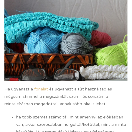
Ha ugyanazt a
fonalat
és ugyanazt a tűt használtad és
mégsem stimmel a megszámlált szem- és sorszám a
mintaleírásban megadottal, annak több oka is lehet:
ha több szemet számoltál, mint amennyi az előírásban
van, akkor szorosabban horgoltál/kötöttél, mint a minta
készítője. Mi a megoldás? Válassz egy fél számmal