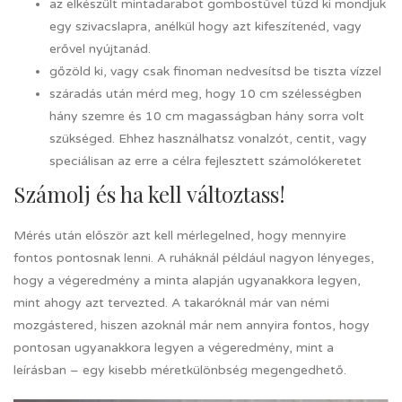
az elkészült mintadarabot gombostűvel tűzd ki mondjuk
egy szivacslapra, anélkül hogy azt kifeszítenéd, vagy
erővel nyújtanád.
gőzöld ki, vagy csak finoman nedvesítsd be tiszta vízzel
száradás után mérd meg, hogy 10 cm szélességben
hány szemre és 10 cm magasságban hány sorra volt
szükséged. Ehhez használhatsz vonalzót, centit, vagy
speciálisan az erre a célra fejlesztett számolókeretet
Számolj és ha kell változtass!
Mérés után először azt kell mérlegelned, hogy mennyire
fontos pontosnak lenni. A ruháknál például nagyon lényeges,
hogy a végeredmény a minta alapján ugyanakkora legyen,
mint ahogy azt tervezted. A takaróknál már van némi
mozgástered, hiszen azoknál már nem annyira fontos, hogy
pontosan ugyanakkora legyen a végeredmény, mint a
leírásban – egy kisebb méretkülönbség megengedhető.