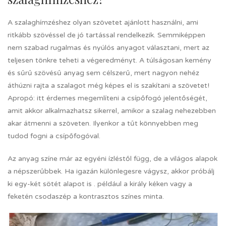
A szalaghímzéshez olyan szövetet ajánlott használni, ami
ritkább szövéssel de jó tartással rendelkezik. Semmiképpen
nem szabad rugalmas és nyúlós anyagot választani, mert az
teljesen tönkre teheti a végeredményt. A túlságosan kemény
és sűrű szövésű anyag sem célszerű, mert nagyon nehéz
áthúzni rajta a szalagot még képes el is szakítani a szövetet!
Apropó: itt érdemes megemlíteni a csípőfogó jelentőségét,
amit akkor alkalmazhatsz sikerrel, amikor a szalag nehezebben
akar átmenni a szöveten. Ilyenkor a tűt könnyebben meg
tudod fogni a csípőfogóval.
Az anyag színe már az egyéni ízléstől függ, de a világos alapok
a népszerűbbek. Ha igazán különlegesre vágysz, akkor próbálj
ki egy-két sötét alapot is . például a király kéken vagy a
feketén csodaszép a kontrasztos színes minta.