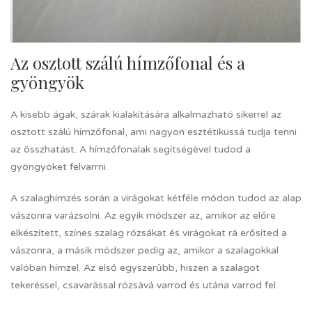
Az osztott szálú hímzőfonal és a
gyöngyök
A kisebb ágak, szárak kialakítására alkalmazható sikerrel az
osztott szálú hímzőfonal, ami nagyon esztétikussá tudja tenni
az összhatást. A hímzőfonalak segítségével tudod a
gyöngyöket felvarrni.
A szalaghímzés során a virágokat kétféle módon tudod az alap
vászonra varázsolni. Az egyik módszer az, amikor az előre
elkészített, színes szalag rózsákat és virágokat rá erősíted a
vászonra, a másik módszer pedig az, amikor a szalagokkal
valóban hímzel. Az első egyszerűbb, hiszen a szalagot
tekeréssel, csavarással rózsává varrod és utána varrod fel.