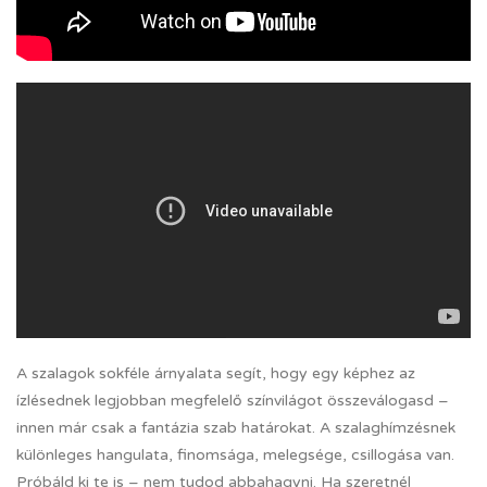
A szalagok sokféle árnyalata segít, hogy egy képhez az
ízlésednek legjobban megfelelő színvilágot összeválogasd –
innen már csak a fantázia szab határokat. A szalaghímzésnek
különleges hangulata, finomsága, melegsége, csillogása van.
Próbáld ki te is – nem tudod abbahagyni. Ha szeretnél