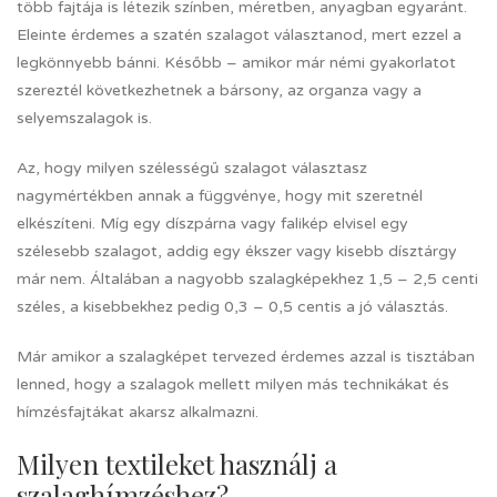
több fajtája is létezik színben, méretben, anyagban egyaránt.
Eleinte érdemes a szatén szalagot választanod, mert ezzel a
legkönnyebb bánni. Később – amikor már némi gyakorlatot
szereztél következhetnek a bársony, az organza vagy a
selyemszalagok is.
Az, hogy milyen szélességű szalagot választasz
nagymértékben annak a függvénye, hogy mit szeretnél
elkészíteni. Míg egy díszpárna vagy falikép elvisel egy
szélesebb szalagot, addig egy ékszer vagy kisebb dísztárgy
már nem. Általában a nagyobb szalagképekhez 1,5 – 2,5 centi
széles, a kisebbekhez pedig 0,3 – 0,5 centis a jó választás.
Már amikor a szalagképet tervezed érdemes azzal is tisztában
lenned, hogy a szalagok mellett milyen más technikákat és
hímzésfajtákat akarsz alkalmazni.
Milyen textileket használj a
szalaghímzéshez?