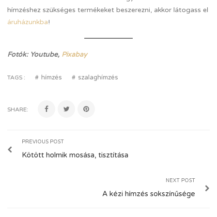
hímzéshez szükséges termékeket beszerezni, akkor látogass el
áruházunkba
!
Fotók: Youtube,
Pixabay
hímzés
szalaghímzés
TAGS :
SHARE:
PREVIOUS POST
Kötött holmik mosása, tisztítása
NEXT POST
A kézi hímzés sokszínűsége