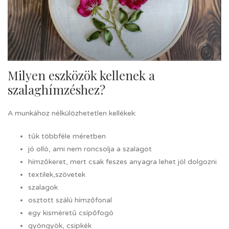
Milyen eszközök kellenek a
szalaghímzéshez?
A munkához nélkülözhetetlen kellékek:
tűk többféle méretben
jó olló, ami nem roncsolja a szalagot
hímzőkeret, mert csak feszes anyagra lehet jól dolgozni
textilek,szövetek
szalagok
osztott szálú hímzőfonal
egy kisméretű csípőfogó
gyöngyök, csipkék