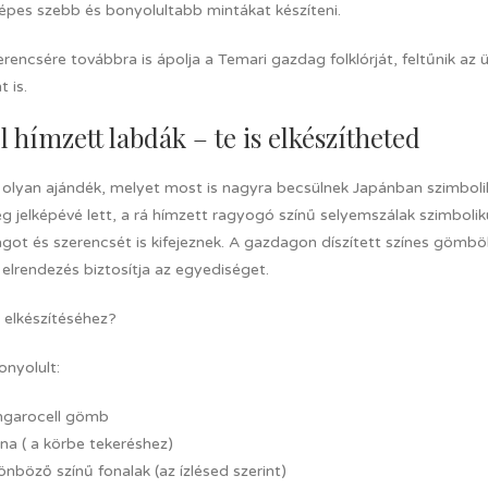
képes szebb és bonyolultabb mintákat készíteni.
erencsére továbbra is ápolja a Temari gazdag folklórját, feltűnik 
 is.
l hímzett labdák – te is elkészítheted
 olyan ajándék, melyet most is nagyra becsülnek Japánban szimbolik
g jelképévé lett, a rá hímzett ragyogó színű selyemszálak szimbolik
got és szerencsét is kifejeznek. A gazdagon díszített színes gömb
elrendezés biztosítja az egyediséget.
z elkészítéséhez?
nyolult:
ngarocell gömb
na ( a körbe tekeréshez)
önböző színű fonalak (az ízlésed szerint)