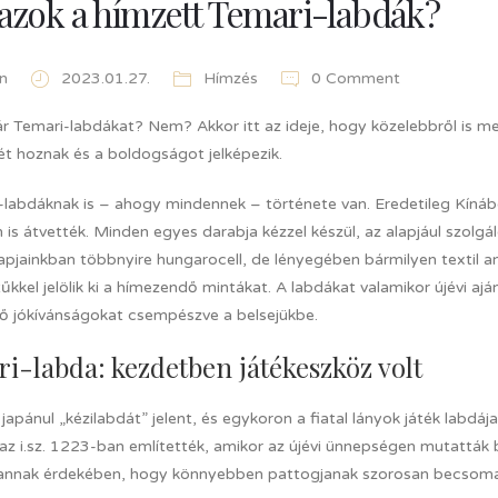
azok a hímzett Temari-labdák?
n
2023.01.27.
Hímzés
0 Comment
ár Temari-labdákat? Nem? Akkor itt az ideje, hogy közelebbről is m
ét hoznak és a boldogságot jelképezik.
-labdáknak is – ahogy mindennek – története van. Eredetileg Kíná
 is átvették. Minden egyes darabja kézzel készül, az alapjául szol
napjainkban többnyire hungarocell, de lényegében bármilyen textil
kel jelölik ki a hímezendő mintákat. A labdákat valamikor újévi aj
ő jókívánságokat csempészve a belsejükbe.
i-labda: kezdetben játékeszköz volt
japánul „kézilabdát” jelent, és egykoron a fiatal lányok játék labdáj
az i.sz. 1223-ban említették, amikor az újévi ünnepségen mutatták b
annak érdekében, hogy könnyebben pattogjanak szorosan becsoma