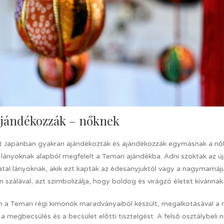
jándékozzák – nőknek
 Japánban gyakran ajándékozták és ajándékozzák egymásnak a nők. A 
 lányoknak alapból megfelelt a Temari ajándékba. Adni szoktak az ú
atal lányoknak, akik ezt kapták az édesanyjuktól vagy a nagymamájuk
 szálával, azt szimbolizálja, hogy boldog és virágzó életet kívánn
 a Temari régi kimonók maradványaiból készült, megalkotásával a r
 a megbecsülés és a becsület előtti tisztelgést. A felső osztálybe