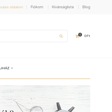
Fiókom
Kívánságlista
Blog
oázis oldalon!
0
0
Ft
UHÁZ