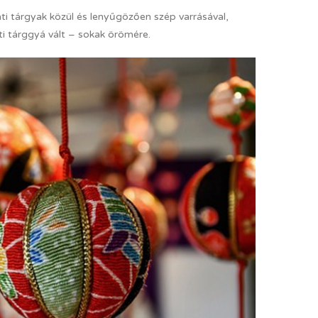
i tárgyak közül és lenyűgözően szép varrásával,
i tárggyá vált – sokak örömére.