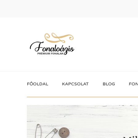
FŐOLDAL
KAPCSOLAT
BLOG
FON
Termékek
Itt megtalálhatod a fonaloázis által
forgalmazott összes terméket