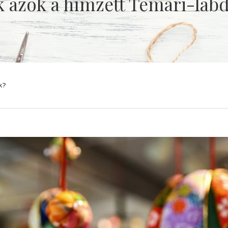
 azok a hímzett Temari-lab
k?