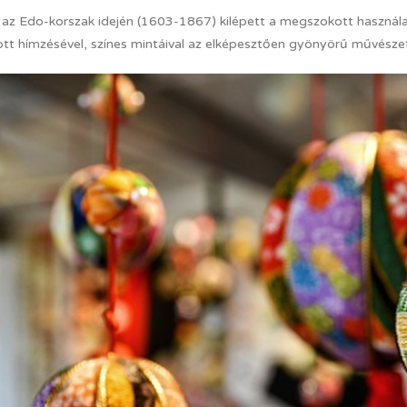
 az Edo-korszak idején (1603-1867) kilépett a megszokott használat
ott hímzésével, színes mintáival az elképesztően gyönyörű művészet