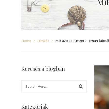
Mik
Home
Hímzés
Mik azok a hímzett Temari-labdá
Keresés a blogban
Kategóriák