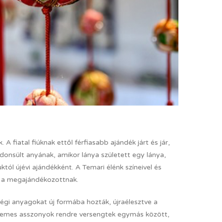
fiatal fiúknak ettől férfiasabb ajándék járt és jár,
jdonsült anyának, amikor lánya született egy lánya,
tól újévi ajándékként. A Temari élénk színeivel és
ak a megajándékozottnak.
égi anyagokat új formába hozták, újraélesztve a
li nemes asszonyok rendre versengtek egymás között,