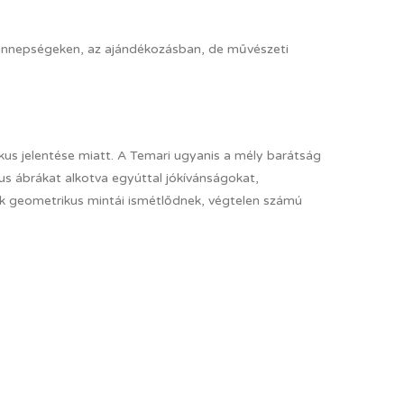
az ünnepségeken, az ajándékozásban, de művészeti
us jelentése miatt. A Temari ugyanis a mély barátság
us ábrákat alkotva egyúttal jókívánságokat,
ök geometrikus mintái ismétlődnek, végtelen számú