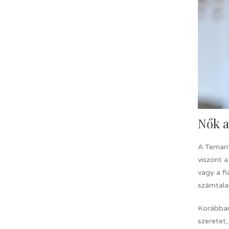
Nők a
A Temarit
viszont a
vagy a fi
számtalan
Korábban
szeretet,