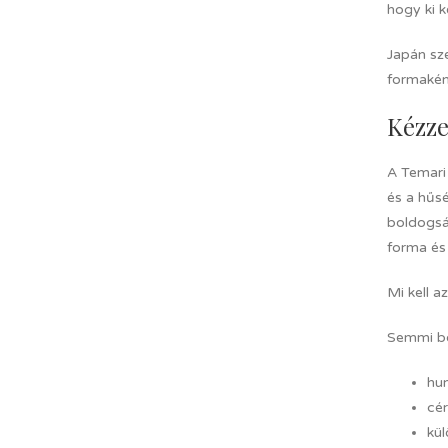
hogy ki 
Japán sz
formaként
Kézze
A Temari
és a hűsé
boldogsá
forma és 
Mi kell a
Semmi bo
hu
cér
kül