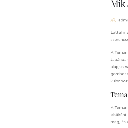
Mik 
admi
Láttál m
szerencs
A Temari
Japánban
alapjuk 
gombostűk
különböz
Temar
A Temari 
elsőként 
meg, és 