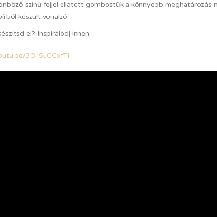
lönböző színű fejjel ellátott gombostűk a könnyebb meghatározás 
írból készült vonalzó
szítsd el? Inspirálódj innen:
youtu.be/3O-5uCCxfTI