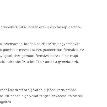
egismerkedj velük, hiszen ezek a csodaszép darabok
ból származnak, később az elkészítés hagyományát
gáló gömbre hímeznek színes geometrikus formákat. Az
 anyagból lehet gömböt formázni hozzá, amin majd
ándéknak szánták, a felnőttek adták a gyerekeknek,
aként teljesített szolgálatot. A japán irodalomban
e. Akkoriban a golyókat tengeri szivaccsal töltötték
golták.