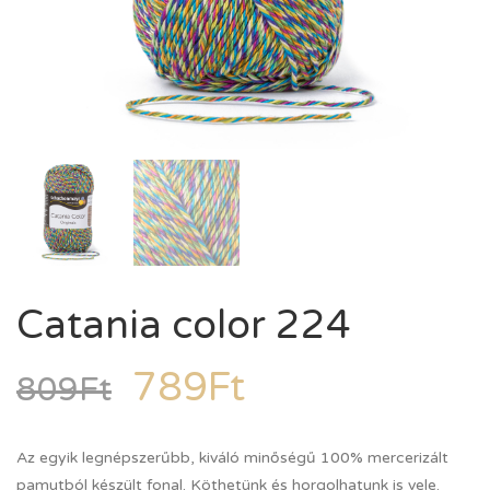
Catania color 224
789
Ft
809
Ft
Az egyik legnépszerűbb, kiváló minőségű 100% mercerizált
pamutból készült fonal. Köthetünk és horgolhatunk is vele.