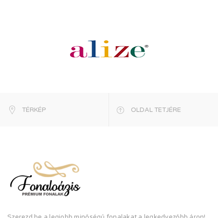
TÉRKÉP
OLDAL TETJÉRE
Szerezd be a legjobb minőségű fonalakat a legkedvezőbb áron!