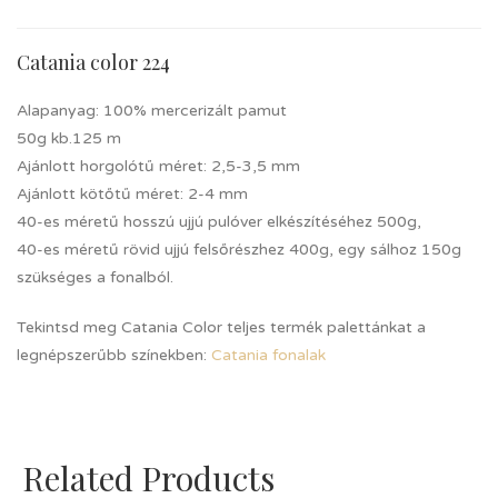
Catania color 224
Alapanyag: 100% mercerizált pamut
50g kb.125 m
Ajánlott horgolótű méret: 2,5-3,5 mm
Ajánlott kötőtű méret: 2-4 mm
40-es méretű hosszú ujjú pulóver elkészítéséhez 500g,
40-es méretű rövid ujjú felsőrészhez 400g, egy sálhoz 150g
szükséges a fonalból.
Tekintsd meg Catania Color teljes termék palettánkat a
legnépszerűbb színekben:
Catania fonalak
Related Products