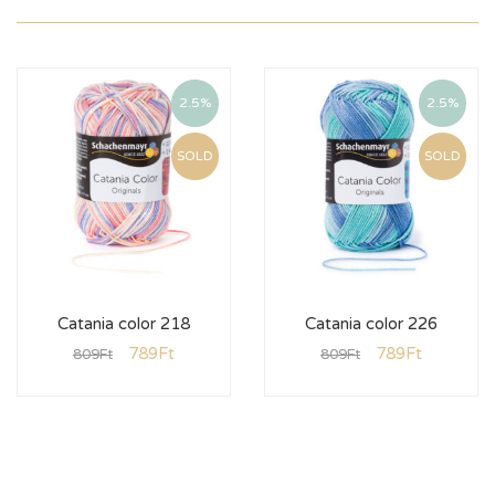
2.5%
2.5%
SOLD
SOLD
Catania color 218
Catania color 226
789
Ft
789
Ft
809
Ft
809
Ft