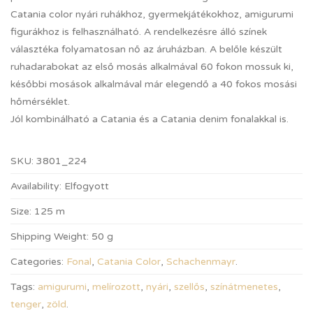
Catania color nyári ruhákhoz, gyermekjátékokhoz, amigurumi
figurákhoz is felhasználható. A rendelkezésre álló színek
választéka folyamatosan nő az áruházban. A belőle készült
ruhadarabokat az első mosás alkalmával 60 fokon mossuk ki,
későbbi mosások alkalmával már elegendő a 40 fokos mosási
hőmérséklet.
Jól kombinálható a Catania és a Catania denim fonalakkal is.
SKU:
3801_224
Availability:
Elfogyott
Size:
125 m
Shipping Weight:
50 g
Categories:
Fonal
,
Catania Color
,
Schachenmayr
.
Tags:
amigurumi
,
melírozott
,
nyári
,
szellős
,
színátmenetes
,
tenger
,
zöld
.