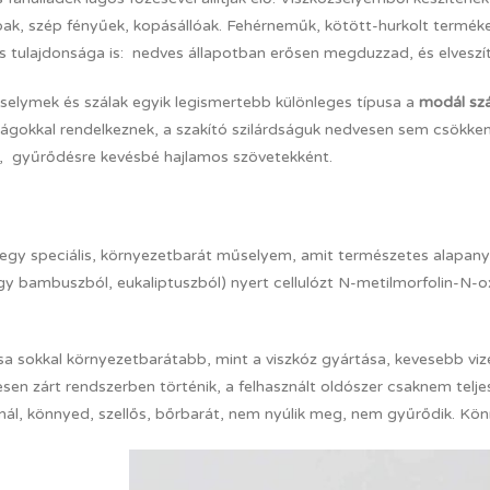
ak, szép fényűek, kopásállóak. Fehérneműk, kötött-hurkolt termékek 
 tulajdonsága is: nedves állapotban erősen megduzzad, és elveszíti
zselymek és szálak egyik legismertebb különleges típusa a
modál szá
ságokkal rendelkeznek, a szakító szilárdságuk nedvesen sem csökken
 gyűrődésre kevésbé hajlamos szövetekként.
l egy speciális, környezetbarát műselyem, amit természetes alapany
gy bambuszból, eukaliptuszból) nyert cellulózt N-metilmorfolin-N-o
sa sokkal környezetbarátabb, mint a viszkóz gyártása, kevesebb viz
esen zárt rendszerben történik, a felhasznált oldószer csaknem tel
nál, könnyed, szellős, bőrbarát, nem nyúlik meg, nem gyűrődik. Könn