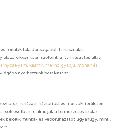
s fonalak tulajdonságaival, felhasználási
 előző cikkeinkben szóltunk a természetes állati
ernyóselyem, kasmír, merino gyapjú, mohair és
világába nyerhettünk betekintést.
ozhatsz: ruházati, háztartási és műszaki területen
ai sok esetben felülmúlják a természetes szálas
enek belőlük munka- és védőruházatot ugyanúgy, mint ,
ort.