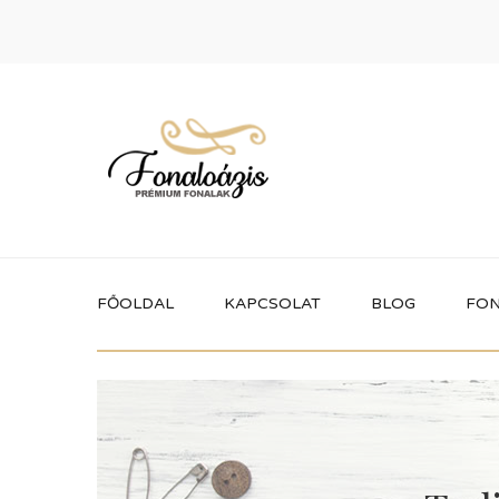
FŐOLDAL
KAPCSOLAT
BLOG
FON
Termékek
Itt megtalálhatod a fonaloázis által
forgalmazott összes terméket