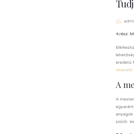
Tudj
admi
4.rész: 
Elérkeztü
lehetősé
eredetű f
teveszőr 
A me
A mesters
egyaránt
anyagok 
szűrő- és