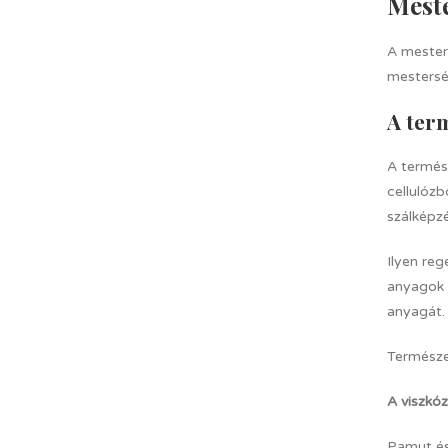
Meste
A mesters
mesterség
A ter
A termés
cellulózb
szálképzé
Ilyen reg
anyagok i
anyagát.
Természe
A viszkóz
Pamut és 