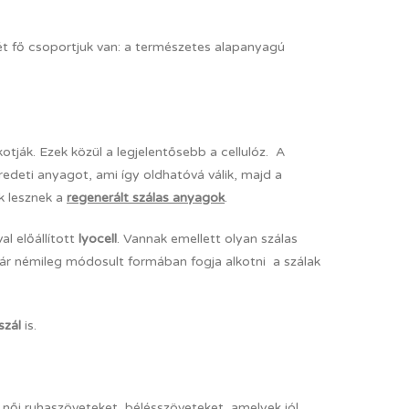
két fő csoportjuk van: a természetes alapanyagú
ják. Ezek közül a legjelentősebb a cellulóz. A
redeti anyagot, ami így oldhatóvá válik, majd a
ek lesznek a
regenerált szálas anyagok
.
l előállított
lyocell
. Vannak emellett olyan szálas
 már némileg módosult formában fogja alkotni a szálak
szál
is.
k női ruhaszöveteket, bélésszöveteket, amelyek jól