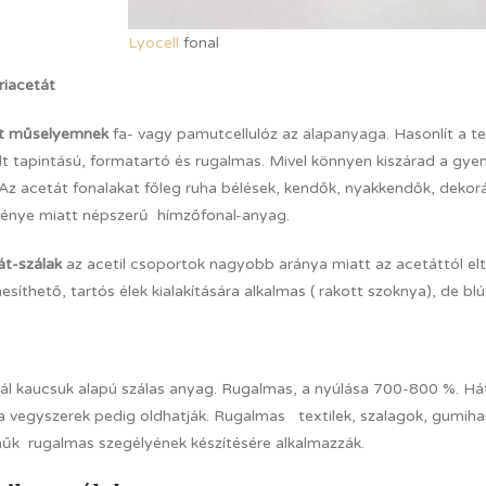
Lyocell
fonal
riacetát
át műselyemnek
fa- vagy pamutcellulóz az alapanyaga. Hasonlít a 
lt tapintású, formatartó és rugalmas. Mivel könnyen kiszárad a gye
 Az acetát fonalakat főleg ruha bélések, kendők, nyakkendők, dekorá
fénye miatt népszerű hímzőfonal-anyag.
tát-szálak
az acetil csoportok nagyobb aránya miatt az acetáttól el
esíthető, tartós élek kialakítására alkalmas ( rakott szoknya), de blú
ál kaucsuk alapú szálas anyag. Rugalmas, a nyúlása 700-800 %. Há
, a vegyszerek pedig oldhatják. Rugalmas textilek, szalagok, gumi
űk rugalmas szegélyének készítésére alkalmazzák.