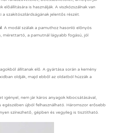
előállítására is használják. A viszkózszálnak van
 a szakítószilárdságának jelentős részét.
l
. A modál szálak a pamuthoz hasonló előnyös
, mérettartó, a pamutnál lágyabb fogású, jól
agokból állítanak elő. A gyártása során a kemény
xidban oldják, majd ebből az oldatból húzzák a
et igényel, nem jár káros anyagok kibocsátásával,
jes egészében újból felhasználható. Háromszor erősebb
yen színezhető, gépben és vegyileg is tisztítható.