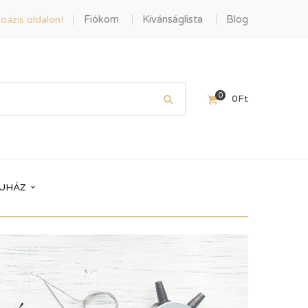
Fiókom
Kívánságlista
Blog
oázis oldalon!
0
0
Ft
UHÁZ