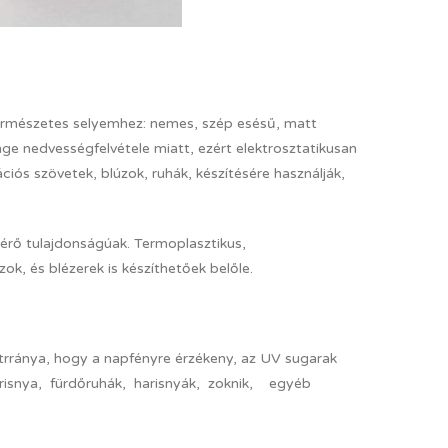
természetes selyemhez: nemes, szép esésű, matt
nge nedvességfelvétele miatt, ezért elektrosztatikusan
ciós szövetek, blúzok, ruhák, készítésére használják,
térő tulajdonságúak. Termoplasztikus,
zok, és blézerek is készíthetőek belőle.
trránya, hogy a napfényre érzékeny, az UV sugarak
harisnya, fürdőruhák, harisnyák, zoknik, egyéb