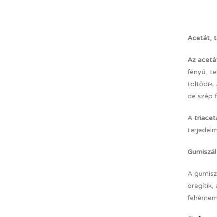
Acetát, t
Az acet
fényű, te
töltődik.
de szép 
A
triace
terjedelm
Gumiszál
A gumisz
öregítik
fehérnem