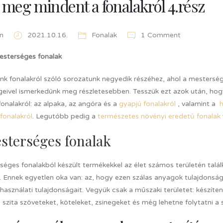
 meg mindent a fonalakról 4.rész
n
2021.10.16.
Fonalak
1 Comment
Mesterséges fonalak
nk fonalakról szóló sorozatunk negyedik részéhez, ahol a mestersége
geivel ismerkedünk meg részletesebben. Tesszük ezt azok után, hogy
onalakról: az alpaka, az angóra és a
gyapjú fonalakról
, valamint a
h
fonalakról
. Legutóbb pedig a
természetes növényi eredetű fonalak
sterséges fonalak
éges fonalakból készült termékekkel az élet számos területén találk
. Ennek egyetlen oka van: az, hogy ezen szálas anyagok tulajdonság
használati tulajdonságait. Vegyük csak a műszaki területet: készít
 szita szöveteket, köteleket, zsinegeket és még lehetne folytatni a s