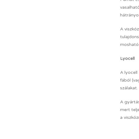
vasalható
hátrányos
A viszkó
tulajdon
mosható,
Lyocell
A lyocel
fából (va
szálakat.
A gyártá
mert telj
a viszkóz