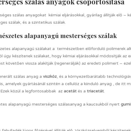
rséges szálas anyagok csoportosítása
éges szálas anyagokat kémiai eljárásokkal, gyárilag állítják elő – 
es szálak, és a szintetikus szálak.
mészetes alapanyagú mesterséges szálak
zetes alapanyagú szálakat a természetben előforduló polimerek alkot
ól úgy készítenek szálakat, hogy kémiai eljárásokkal módosítják az e
st követően vissza alakítják (regenerálják) az eredeti polimert – ez
enerált szálas anyag a
viszkóz
, és a környezetbarátabb technológiáva
s, amelyek gyártásánál szintén a cellulóz a kiinduló anyag , de itt
 Ezek közül a legfontosabbak az
acetát
és a
triacetát
.
tes alapanyagú mesterséges szálasanyag a kaucsukból nyert
gumi
fahulladék lúgos főzésével állítják elő. Viszkózselyemből készítene