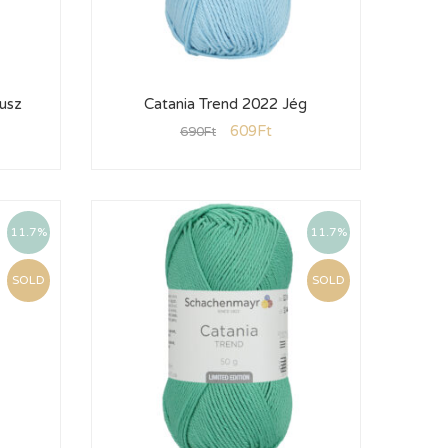
kusz
Catania Trend 2022 Jég
609
Ft
690
Ft
11.7%
11.7%
SOLD
SOLD