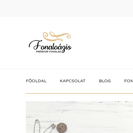
FŐOLDAL
KAPCSOLAT
BLOG
FON
Termékek
Itt megtalálhatod a fonaloázis által
forgalmazott összes terméket