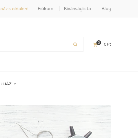
Fiókom
Kívánságlista
Blog
oázis oldalon!
0
0
Ft
UHÁZ