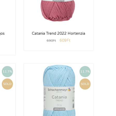
gos
Catania Trend 2022 Hortenzia
609
Ft
690
Ft
11.7%
11.7%
SOLD
SOLD