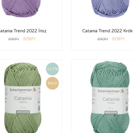
atania Trend 2022 Írisz
Catania Trend 2022 Kró
609
Ft
609
Ft
690
Ft
690
Ft
11.7%
SOLD