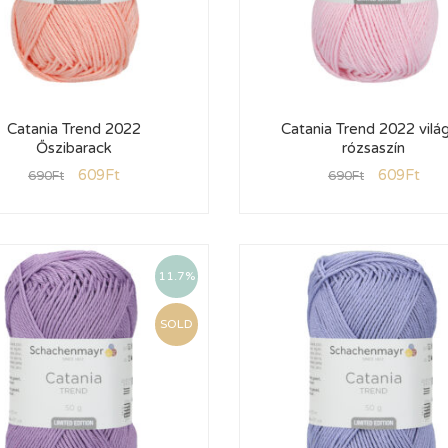
Catania Trend 2022
Catania Trend 2022 vilá
Őszibarack
rózsaszín
609
Ft
609
Ft
690
Ft
690
Ft
11.7%
SOLD