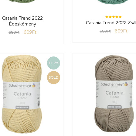
Catania Trend 2022
Értékelés:
Catania Trend 2022 Zsá
Édeskömény
5.00
/ 5
609
Ft
690
Ft
609
Ft
690
Ft
11.7%
SOLD