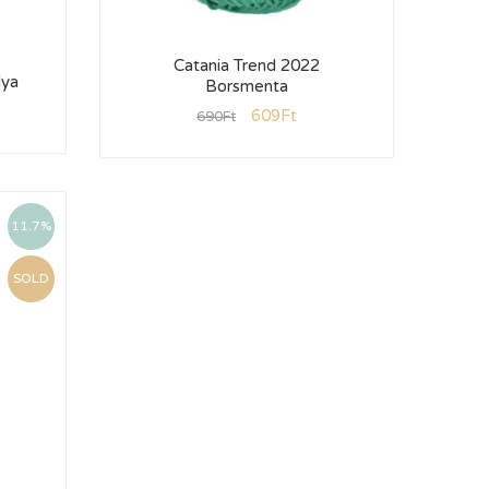
Catania Trend 2022
lya
Borsmenta
609
Ft
690
Ft
11.7%
SOLD