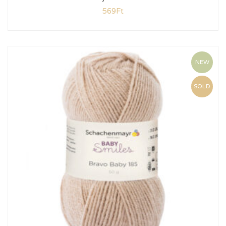
569
Ft
NEW
SOLD