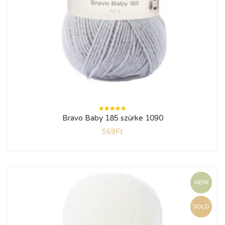
Értékelés:
Bravo Baby 185 szürke 1090
5.00
/ 5
569
Ft
NEW
SOLD