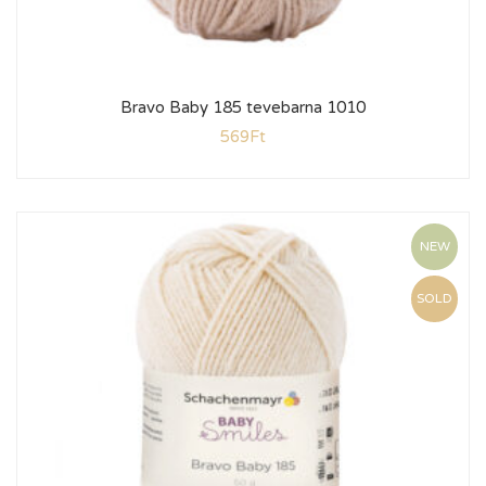
Bravo Baby 185 tevebarna 1010
569
Ft
NEW
SOLD