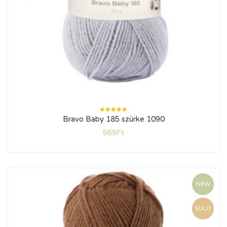
Értékelés:
Bravo Baby 185 szürke 1090
5.00
/ 5
569
Ft
NEW
SOLD