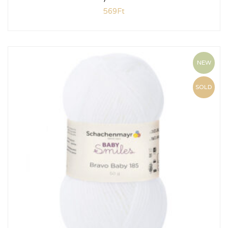
569
Ft
NEW
SOLD