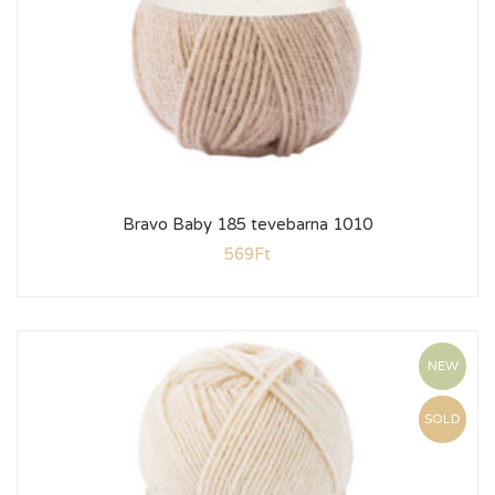
Bravo Baby 185 tevebarna 1010
569
Ft
NEW
SOLD