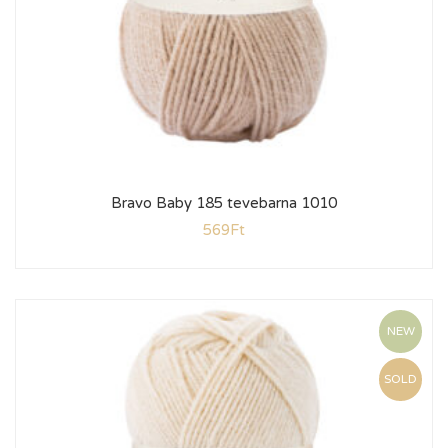
Bravo Baby 185 tevebarna 1010
569
Ft
NEW
SOLD