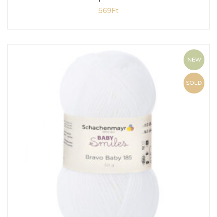
569
Ft
NEW
SOLD