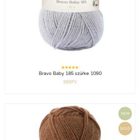
Értékelés:
Bravo Baby 185 szürke 1090
5.00
/ 5
569
Ft
NEW
SOLD