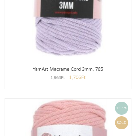
YarnArt Macrame Cord 3mm, 765
1,706
Ft
1,963
Ft
13.1%
SOLD