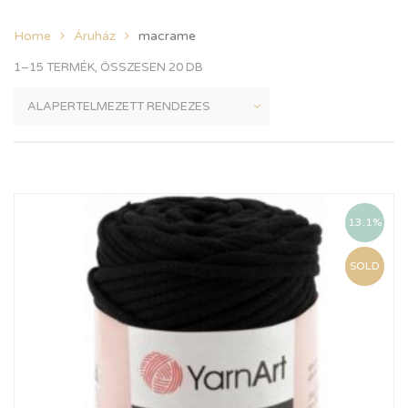
Home
Áruház
macrame
1–15 TERMÉK, ÖSSZESEN 20 DB
13.1%
SOLD