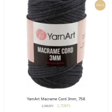
SOLD
YarnArt Macrame Cord 3mm, 758
1,706
Ft
1,963
Ft