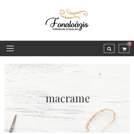
0
macrame