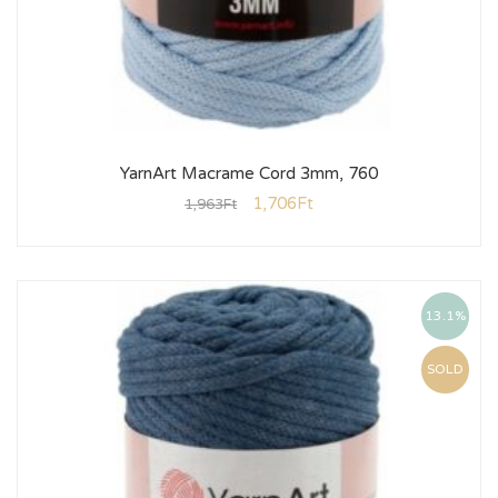
YarnArt Macrame Cord 3mm, 760
1,706
Ft
1,963
Ft
13.1%
SOLD