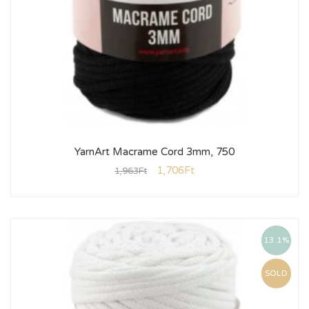
YarnArt Macrame Cord 3mm, 750
1,706
Ft
1,963
Ft
13.1%
SOLD