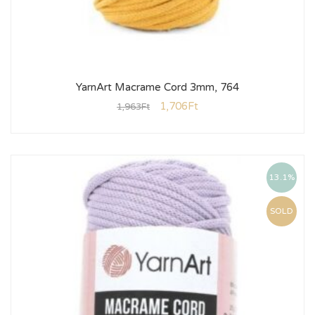
YarnArt Macrame Cord 3mm, 764
1,706
Ft
1,963
Ft
13.1%
SOLD