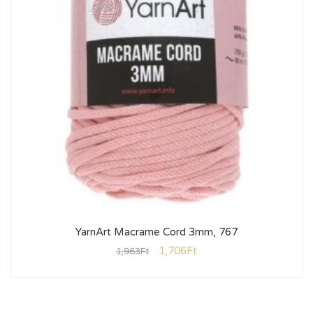
YarnArt Macrame Cord 3mm, 767
1,706
Ft
1,963
Ft