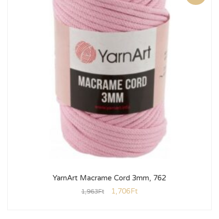
YarnArt Macrame Cord 3mm, 762
1,706
Ft
1,963
Ft