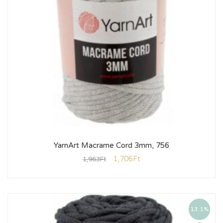
YarnArt Macrame Cord 3mm, 756
1,706
Ft
1,963
Ft
13.1%