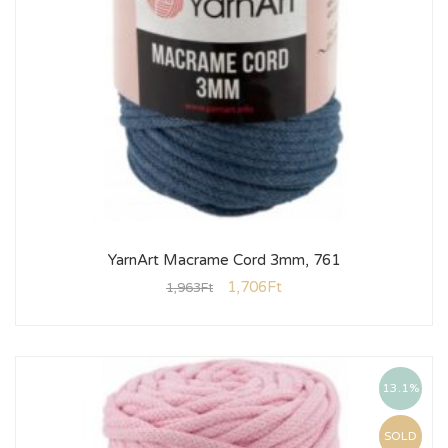
YarnArt Macrame Cord 3mm, 761
1,706
Ft
1,963
Ft
13.1%
SOLD