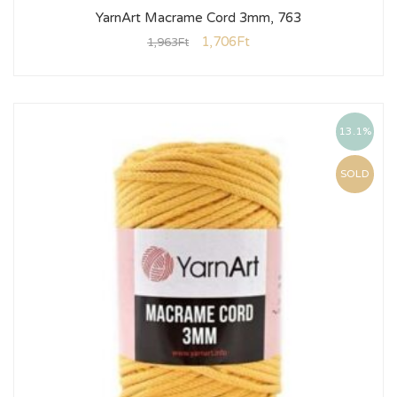
YarnArt Macrame Cord 3mm, 763
1,706
Ft
1,963
Ft
13.1%
SOLD