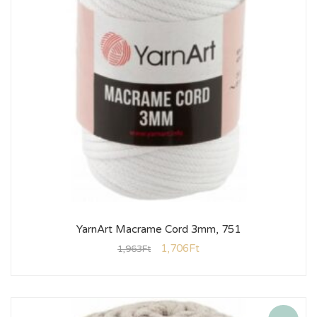
YarnArt Macrame Cord 3mm, 751
1,706
Ft
1,963
Ft