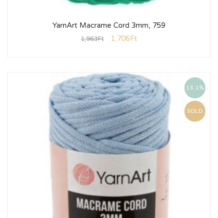
YarnArt Macrame Cord 3mm, 759
1,706
Ft
1,963
Ft
13.1%
SOLD