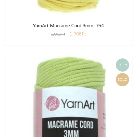
YarnArt Macrame Cord 3mm, 754
1,706
Ft
1,963
Ft
13.1%
SOLD