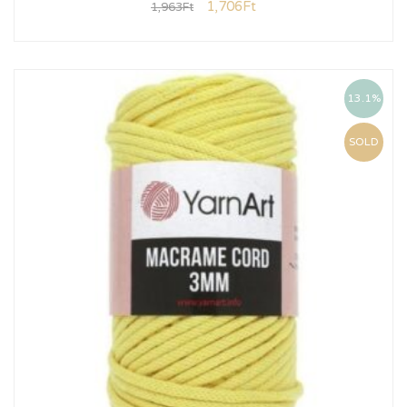
1,706
Ft
1,963
Ft
13.1%
SOLD