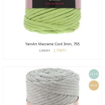
YarnArt Macrame Cord 3mm, 755
1,706
Ft
1,963
Ft
13.1%
SOLD